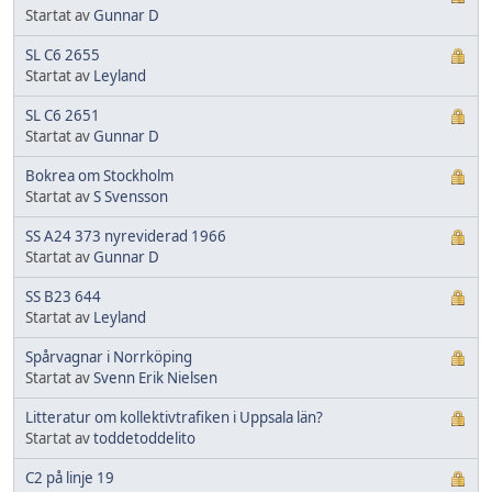
Startat av
Gunnar D
SL C6 2655
Startat av
Leyland
SL C6 2651
Startat av
Gunnar D
Bokrea om Stockholm
Startat av
S Svensson
SS A24 373 nyreviderad 1966
Startat av
Gunnar D
SS B23 644
Startat av
Leyland
Spårvagnar i Norrköping
Startat av
Svenn Erik Nielsen
Litteratur om kollektivtrafiken i Uppsala län?
Startat av
toddetoddelito
C2 på linje 19