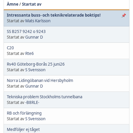
Ämne
/
Startat av
Intressanta buss- och teknikrelaterade boktips!
Startat av
Mats Karlsson
SS B257 9242 o 9243
Startat av
Gunnar D
C20
Startat av
Rte6
Rv40 Göteborg-Borås 25 juni26
Startat av
S Svensson
Norra Lidingöbanan vid Hersbyholm
Startat av
Gunnar D
Tekniska problem Stockholms tunnelbana
Startat av
-B8RLE-
RB och förlängning
Startat av
S Svensson
Medföljer ej tåget