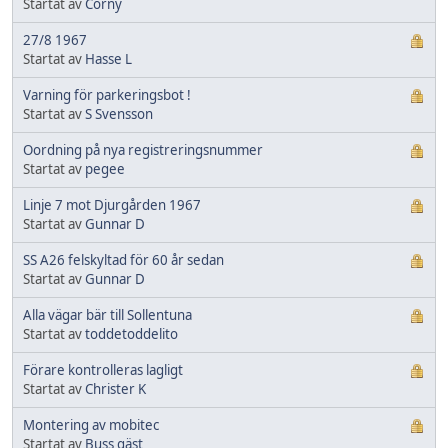
Startat av
Corny
27/8 1967
Startat av
Hasse L
Varning för parkeringsbot !
Startat av
S Svensson
Oordning på nya registreringsnummer
Startat av
pegee
Linje 7 mot Djurgården 1967
Startat av
Gunnar D
SS A26 felskyltad för 60 år sedan
Startat av
Gunnar D
Alla vägar bär till Sollentuna
Startat av
toddetoddelito
Förare kontrolleras lagligt
Startat av
Christer K
Montering av mobitec
Startat av
Buss gäst