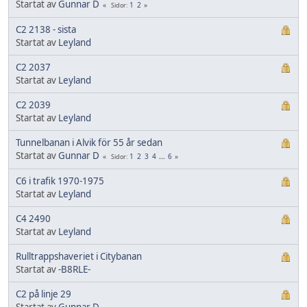
Startat av
Gunnar D
1
2
Sidor
C2 2138 - sista
Startat av
Leyland
C2 2037
Startat av
Leyland
C2 2039
Startat av
Leyland
Tunnelbanan i Alvik för 55 år sedan
Startat av
Gunnar D
1
2
3
4
...
6
Sidor
C6 i trafik 1970-1975
Startat av
Leyland
C4 2490
Startat av
Leyland
Rulltrappshaveriet i Citybanan
Startat av
-B8RLE-
C2 på linje 29
Startat av
Gunnar D