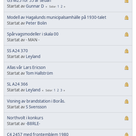
GS M25 för 55 år sedan
Startat av
Gunnar D
1
2
Sidor
Modell av Hagalunds municipalsamhälle på 1930-talet
Startat av
Peter Bolin
Spårvagsmodeller i skala 00
Startat av - MAN -
SS A24 370
Startat av
Leyland
Allas vår Lars Ericson
Startat av
Tom Hallström
SL A24 366
Startat av
Leyland
1
2
3
Sidor
Visning av brandstation i Borås.
Startat av
S Svensson
Northvolt i konkurs
Startat av
-B8RLE-
C4 2457 med frontemblem 1980