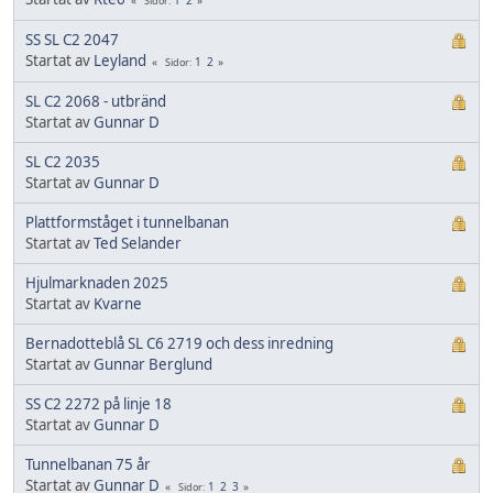
Sidor
SS SL C2 2047
Startat av
Leyland
1
2
Sidor
SL C2 2068 - utbränd
Startat av
Gunnar D
SL C2 2035
Startat av
Gunnar D
Plattformståget i tunnelbanan
Startat av
Ted Selander
Hjulmarknaden 2025
Startat av
Kvarne
Bernadotteblå SL C6 2719 och dess inredning
Startat av
Gunnar Berglund
SS C2 2272 på linje 18
Startat av
Gunnar D
Tunnelbanan 75 år
Startat av
Gunnar D
1
2
3
Sidor