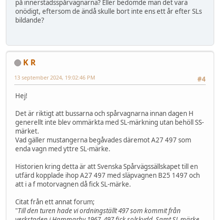
på innerstadsspårvagnarna? Eller bedömde man det vara
onödigt, eftersom de ändå skulle bort inte ens ett år efter SLs
bildande?
K R
13 september 2024, 19:02:46 PM
#4
Hej!
Det är riktigt att bussarna och spårvagnarna innan dagen H
generellt inte blev ommärkta med SL-märkning utan behöll SS-
märket.
Vad gäller mustangerna begåvades däremot A27 497 som
enda vagn med yttre SL-märke.
Historien kring detta är att Svenska Spårvägssällskapet till en
utfärd kopplade ihop A27 497 med släpvagnen B25 1497 och
att i a f motorvagnen då fick SL-märke.
Citat från ett annat forum;
"
Till den turen hade vi ordningställt 497 som kommit från
verkstaden i Hammarby 1967, 497 fick solskydd. Samt SL märke,