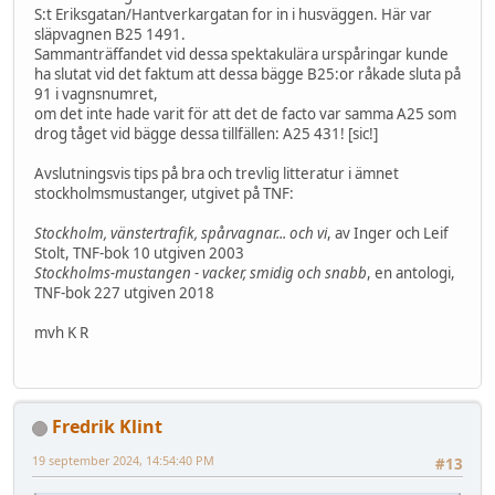
S:t Eriksgatan/Hantverkargatan for in i husväggen. Här var
släpvagnen B25 1491.
Sammanträffandet vid dessa spektakulära urspåringar kunde
ha slutat vid det faktum att dessa bägge B25:or råkade sluta på
91 i vagnsnumret,
om det inte hade varit för att det de facto var samma A25 som
drog tåget vid bägge dessa tillfällen: A25 431! [sic!]
Avslutningsvis tips på bra och trevlig litteratur i ämnet
stockholmsmustanger, utgivet på TNF:
Stockholm, vänstertrafik, spårvagnar... och vi
, av Inger och Leif
Stolt, TNF-bok 10 utgiven 2003
Stockholms-mustangen - vacker, smidig och snabb
, en antologi,
TNF-bok 227 utgiven 2018
mvh K R
Fredrik Klint
19 september 2024, 14:54:40 PM
#13