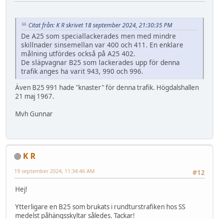
Citat från: K R skrivet 18 september 2024, 21:30:35 PM
De A25 som speciallackerades men med mindre
skillnader sinsemellan var 400 och 411. En enklare
målning utfördes också på A25 402.
De släpvagnar B25 som lackerades upp för denna
trafik anges ha varit 943, 990 och 996.
Även B25 991 hade "knaster" för denna trafik. Högdalshallen
21 maj 1967.
Mvh Gunnar
K R
19 september 2024, 11:34:46 AM
#12
Hej!
Ytterligare en B25 som brukats i rundturstrafiken hos SS
medelst påhängsskyltar således. Tackar!