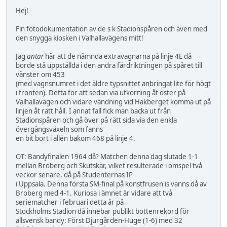
Hej!
Fin fotodokumentation av de s k Stadionspåren och även med
den snygga kiosken i Valhallavägens mitt!
Jag
antar
här att de nämnda extravagnarna på linje 4E då
borde stå uppställda i den andra färdriktningen på spåret till
vänster om 453
(med vagnsnumret i det äldre typsnittet anbringat lite för högt
i fronten). Detta för att sedan via utkörning åt öster på
Valhallavägen och vidare vändning vid Hakberget komma ut på
linjen åt rätt håll. I annat fall fick man backa ut från
Stadionspåren och gå över på rätt sida via den enkla
övergångsväxeln som fanns
en bit bort i allén bakom 468 på linje 4.
OT: Bandyfinalen 1964 då? Matchen denna dag slutade 1-1
mellan Broberg och Skutskär, vilket resulterade i omspel två
veckor senare, då på Studenternas IP
i Uppsala. Denna första SM-final på konstfrusen is vanns då av
Broberg med 4-1. Kuriosa i ämnet är vidare att två
seriematcher i februari detta år på
Stockholms Stadion då innebar publikt bottenrekord för
allsvensk bandy: Först Djurgården-Huge (1-6) med 32