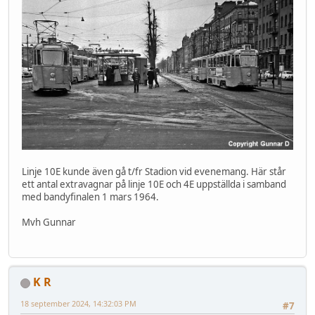
Linje 10E kunde även gå t/fr Stadion vid evenemang. Här står
ett antal extravagnar på linje 10E och 4E uppställda i samband
med bandyfinalen 1 mars 1964.
Mvh Gunnar
K R
18 september 2024, 14:32:03 PM
#7