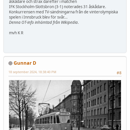
åskådare och strax därefter i matchen
IFK Stockholm-Slottsbron (3-1) noterades 31 åskådare.
Konkurrensen med TV-sändningarna från de vinterolympiska
spelen i Innsbruck blev för svår...
Denna OT-info inhämtad från Wikipedia
.
mvh K R
Gunnar D
18 september 2024, 18:38:40 PM
#8