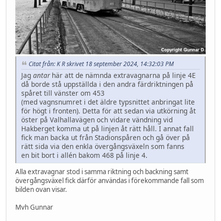
Citat från: K R skrivet 18 september 2024, 14:32:03 PM
Jag
antar
här att de nämnda extravagnarna på linje 4E
då borde stå uppställda i den andra färdriktningen på
spåret till vänster om 453
(med vagnsnumret i det äldre typsnittet anbringat lite
för högt i fronten). Detta för att sedan via utkörning åt
öster på Valhallavägen och vidare vändning vid
Hakberget komma ut på linjen åt rätt håll. I annat fall
fick man backa ut från Stadionspåren och gå över på
rätt sida via den enkla övergångsväxeln som fanns
en bit bort i allén bakom 468 på linje 4.
Alla extravagnar stod i samma riktning och backning samt
övergångsväxel fick därför användas i förekommande fall som
bilden ovan visar.
Mvh Gunnar