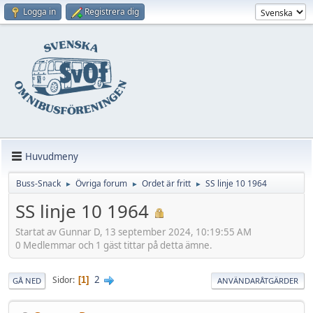
Logga in
Registrera dig
Huvudmeny
Buss-Snack
Övriga forum
Ordet är fritt
SS linje 10 1964
►
►
►
SS linje 10 1964
Startat av Gunnar D, 13 september 2024, 10:19:55 AM
0 Medlemmar och 1 gäst tittar på detta ämne.
2
Sidor
1
GÅ NED
ANVÄNDARÅTGÄRDER