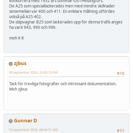
konkurrera med 1952 års sommar-OS i Helsingfors.
De A25 som speciallackerades men med mindre skillnader
sinsemellan var 400 och 411. En enklare målning utfördes
också på A25 402.
De släpvagnar B25 som lackerades upp för denna trafik anges
ha varit 943, 990 och 996.
mvh K R
zjbus
18 september 2024, 23:43:15 PM
#10
Tack för trevliga fotografier och intressant dokumentation.
Mvh zjbus
Gunnar D
19 september 2024, 08:44:31 AM
#11