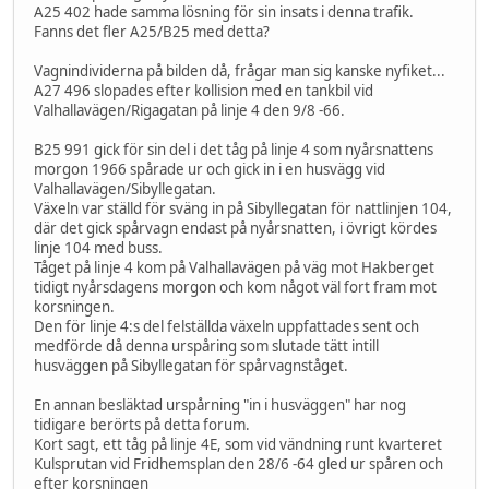
A25 402 hade samma lösning för sin insats i denna trafik.
Fanns det fler A25/B25 med detta?
Vagnindividerna på bilden då, frågar man sig kanske nyfiket...
A27 496 slopades efter kollision med en tankbil vid
Valhallavägen/Rigagatan på linje 4 den 9/8 -66.
B25 991 gick för sin del i det tåg på linje 4 som nyårsnattens
morgon 1966 spårade ur och gick in i en husvägg vid
Valhallavägen/Sibyllegatan.
Växeln var ställd för sväng in på Sibyllegatan för nattlinjen 104,
där det gick spårvagn endast på nyårsnatten, i övrigt kördes
linje 104 med buss.
Tåget på linje 4 kom på Valhallavägen på väg mot Hakberget
tidigt nyårsdagens morgon och kom något väl fort fram mot
korsningen.
Den för linje 4:s del felställda växeln uppfattades sent och
medförde då denna urspåring som slutade tätt intill
husväggen på Sibyllegatan för spårvagnståget.
En annan besläktad urspårning "in i husväggen" har nog
tidigare berörts på detta forum.
Kort sagt, ett tåg på linje 4E, som vid vändning runt kvarteret
Kulsprutan vid Fridhemsplan den 28/6 -64 gled ur spåren och
efter korsningen