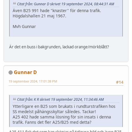
Citat från: Gunnar D skrivet 19 september 2024, 08:44:31 AM
Även B25 991 hade "knaster" för denna trafik.
Högdalshallen 21 maj 1967.
Mvh Gunnar
Är det en buss i bakgrunden, lackad orange/mörkblått?
Gunnar D
19 september 2024, 17:01:38 PM
#14
Citat från: K R skrivet 19 september 2024, 11:34:46 AM
Ytterligare en B25 som brukats i rundturstrafiken hos
SS medelst påhängsskyltar således. Tackar!
A25 402 hade samma lösning för sin insats i denna
trafik. Fanns det fler A25/B25 med detta?
A25 411 fick det som kan skönjas på tidigare bild och även B25