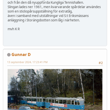
och från den då nyuppförda Kungliga Tennishallen.
Slingan lades ner 1961, men kvarvarande spårdelar användes
som en stickspårsuppställning för extratåg,
även i samband med utställningar vid S:t Eriksmässans
anläggning i Storängsbotten som låg i närheten.
mvh K R
Gunnar D
13 september 2024, 17:23:41 PM
#2