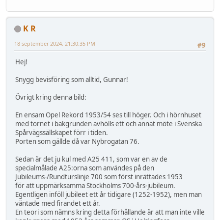
K R
18 september 2024, 21:30:35 PM
#9
Hej!
Snygg bevisföring som alltid, Gunnar!
Övrigt kring denna bild:
En ensam Opel Rekord 1953/54 ses till höger. Och i hörnhuset
med tornet i bakgrunden avhölls ett och annat möte i Svenska
Spårvägssällskapet förr i tiden.
Porten som gällde då var Nybrogatan 76.
Sedan är det ju kul med A25 411, som var en av de
specialmålade A25:orna som användes på den
Jubileums-/Rundturslinje 700 som först inrättades 1953
för att uppmärksamma Stockholms 700-års-jubileum.
Egentligen inföll jubileet ett år tidigare (1252-1952), men man
väntade med firandet ett år.
En teori som nämns kring detta förhållande är att man inte ville