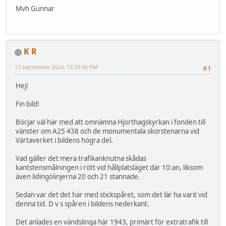
Mvh Gunnar
K R
13 september 2024, 13:33:06 PM
#1
Hej!
Fin bild!
Börjar väl här med att omnämna Hjorthagskyrkan i fonden till
vänster om A25 438 och de monumentala skorstenarna vid
Värtaverket i bildens högra del.
Vad gäller det mera trafikanknutna skådas
kantstensmålningen i rött vid hållplatsläget där 10:an, liksom
även lidingölinjerna 20 och 21 stannade.
Sedan var det det här med stickspåret, som det lär ha varit vid
denna tid. D v s spåren i bildens nederkant.
Det anlades en vändslinga här 1943, primärt för extratrafik till