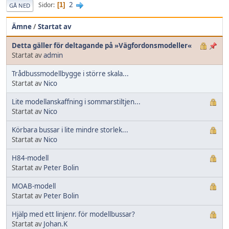
2
Sidor
1
GÅ NED
Ämne
/
Startat av
Detta gäller för deltagande på »Vägfordonsmodeller«
Startat av
admin
Trådbussmodellbygge i större skala...
Startat av
Nico
Lite modellanskaffning i sommarstiltjen...
Startat av
Nico
Körbara bussar i lite mindre storlek...
Startat av
Nico
H84-modell
Startat av
Peter Bolin
MOAB-modell
Startat av
Peter Bolin
Hjälp med ett linjenr. för modellbussar?
Startat av
Johan.K