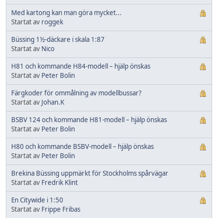
Med kartong kan man göra mycket...
Startat av
roggek
Büssing 1½-däckare i skala 1:87
Startat av
Nico
H81 och kommande H84-modell – hjälp önskas
Startat av
Peter Bolin
Färgkoder för ommålning av modellbussar?
Startat av
Johan.K
BSBV 124 och kommande H81-modell – hjälp önskas
Startat av
Peter Bolin
H80 och kommande BSBV-modell – hjälp önskas
Startat av
Peter Bolin
Brekina Büssing uppmärkt för Stockholms spårvägar
Startat av
Fredrik Klint
En Citywide i 1:50
Startat av
Frippe Fribas