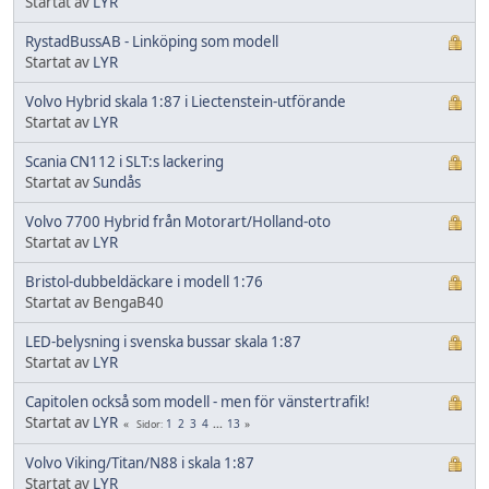
Startat av
LYR
RystadBussAB - Linköping som modell
Startat av
LYR
Volvo Hybrid skala 1:87 i Liectenstein-utförande
Startat av
LYR
Scania CN112 i SLT:s lackering
Startat av
Sundås
Volvo 7700 Hybrid från Motorart/Holland-oto
Startat av
LYR
Bristol-dubbeldäckare i modell 1:76
Startat av BengaB40
LED-belysning i svenska bussar skala 1:87
Startat av
LYR
Capitolen också som modell - men för vänstertrafik!
Startat av
LYR
1
2
3
4
...
13
Sidor
Volvo Viking/Titan/N88 i skala 1:87
Startat av
LYR