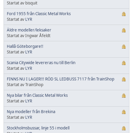
Startat av bisquit
Ford 1955 från Classic Metal Works
Startat av
LYR
Äldre modeller/leksaker
Startat av Ingwar Åfeldt
Hallå Göteborgare!!
Startat av
LYR
Scania Citywide levereras nu till Berlin
Startat av
LYR
FINNS NU I LAGER!!! RÖD SL LEDBUSS 7117 från TrainShop
Startat av TrainShop
Nya bilar från Classic Metal Works
Startat av
LYR
Nya modeller från Brekina
Startat av
LYR
Stockholmsbussar, linje 55 i modell