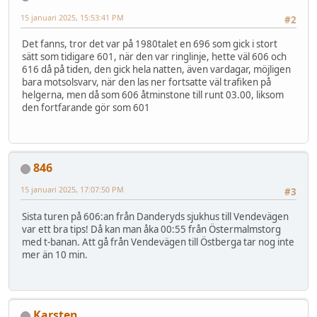
15 januari 2025, 15:53:41 PM
#2
Det fanns, tror det var på 1980talet en 696 som gick i stort
sätt som tidigare 601, när den var ringlinje, hette väl 606 och
616 då på tiden, den gick hela natten, även vardagar, möjligen
bara motsolsvarv, när den las ner fortsatte väl trafiken på
helgerna, men då som 606 åtminstone till runt 03.00, liksom
den fortfarande gör som 601
846
15 januari 2025, 17:07:50 PM
#3
Sista turen på 606:an från Danderyds sjukhus till Vendevägen
var ett bra tips! Då kan man åka 00:55 från Östermalmstorg
med t-banan. Att gå från Vendevägen till Östberga tar nog inte
mer än 10 min.
Karsten