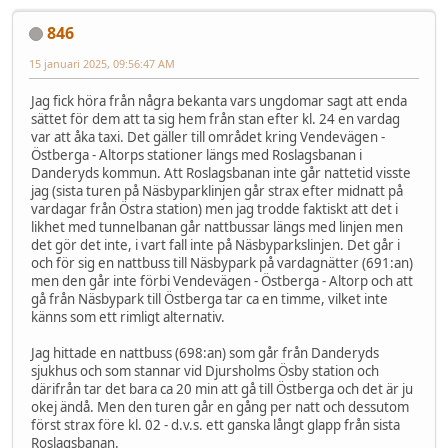
846
15 januari 2025, 09:56:47 AM
Jag fick höra från några bekanta vars ungdomar sagt att enda
sättet för dem att ta sig hem från stan efter kl. 24 en vardag
var att åka taxi. Det gäller till området kring Vendevägen -
Östberga - Altorps stationer längs med Roslagsbanan i
Danderyds kommun. Att Roslagsbanan inte går nattetid visste
jag (sista turen på Näsbyparklinjen går strax efter midnatt på
vardagar från Östra station) men jag trodde faktiskt att det i
likhet med tunnelbanan går nattbussar längs med linjen men
det gör det inte, i vart fall inte på Näsbyparkslinjen. Det går i
och för sig en nattbuss till Näsbypark på vardagnätter (691:an)
men den går inte förbi Vendevägen - Östberga - Altorp och att
gå från Näsbypark till Östberga tar ca en timme, vilket inte
känns som ett rimligt alternativ.
Jag hittade en nattbuss (698:an) som går från Danderyds
sjukhus och som stannar vid Djursholms Ösby station och
därifrån tar det bara ca 20 min att gå till Östberga och det är ju
okej ändå. Men den turen går en gång per natt och dessutom
först strax före kl. 02 - d.v.s. ett ganska långt glapp från sista
Roslagsbanan.