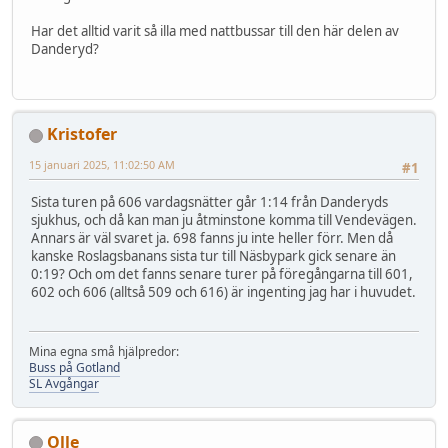
Har det alltid varit så illa med nattbussar till den här delen av
Danderyd?
Kristofer
15 januari 2025, 11:02:50 AM
#1
Sista turen på 606 vardagsnätter går 1:14 från Danderyds
sjukhus, och då kan man ju åtminstone komma till Vendevägen.
Annars är väl svaret ja. 698 fanns ju inte heller förr. Men då
kanske Roslagsbanans sista tur till Näsbypark gick senare än
0:19? Och om det fanns senare turer på föregångarna till 601,
602 och 606 (alltså 509 och 616) är ingenting jag har i huvudet.
Mina egna små hjälpredor:
Buss på Gotland
SL Avgångar
Olle