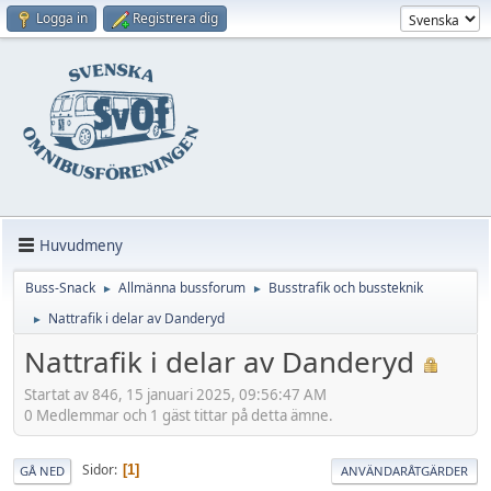
Logga in
Registrera dig
Huvudmeny
Buss-Snack
Allmänna bussforum
Busstrafik och bussteknik
►
►
Nattrafik i delar av Danderyd
►
Nattrafik i delar av Danderyd
Startat av 846, 15 januari 2025, 09:56:47 AM
0 Medlemmar och 1 gäst tittar på detta ämne.
Sidor
1
GÅ NED
ANVÄNDARÅTGÄRDER