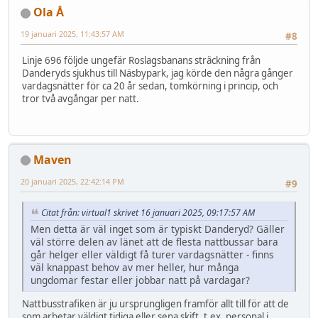
Ola Å
19 januari 2025, 11:43:57 AM
#8
Linje 696 följde ungefär Roslagsbanans sträckning från
Danderyds sjukhus till Näsbypark, jag körde den några gånger
vardagsnätter för ca 20 år sedan, tomkörning i princip, och
tror två avgångar per natt.
Maven
20 januari 2025, 22:42:14 PM
#9
Citat från: virtual1 skrivet 16 januari 2025, 09:17:57 AM
Men detta är väl inget som är typiskt Danderyd? Gäller
väl större delen av länet att de flesta nattbussar bara
går helger eller väldigt få turer vardagsnätter - finns
väl knappast behov av mer heller, hur många
ungdomar festar eller jobbar natt på vardagar?
Nattbusstrafiken är ju ursprungligen framför allt till för att de
som arbetar väldigt tidiga eller sena skift, t.ex. personal i