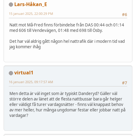
Lars-Håkan_E
15 januari 2025, 22:00:29 PM
#6
Natt mot Må-Fred finns förbindelse från DAS 00:44 och 01:14
med 606 till Vendevägen, 01:48 med 698 till Ösby.
Det har väl aldrig gått någon hel nattrafik där i modern tid vad
jag kommer ihåg
virtual1
16 januari 2025, 09:17:57 AM
#7
Men detta är väl inget som är typiskt Danderyd? Gäller väl
större delen av länet att de flesta nattbussar bara går helger
eller väldigt få turer vardagsnätter - finns väl knappast behov
av mer heller, hur många ungdomar festar eller jobbar natt på
vardagar?