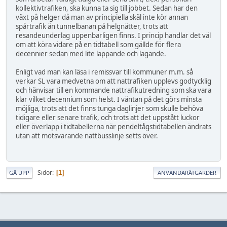
kollektivtrafiken, ska kunna ta sig till jobbet. Sedan har den
växt på helger då man av principiella skäl inte kör annan
spårtrafik än tunnelbanan på helgnätter, trots att
resandeunderlag uppenbarligen finns. I princip handlar det väl
om att köra vidare på en tidtabell som gällde för flera
decennier sedan med lite lappande och lagande.
Enligt vad man kan läsa i remissvar till kommuner m.m. så
verkar SL vara medvetna om att nattrafiken upplevs godtycklig
och hänvisar till en kommande nattrafikutredning som ska vara
klar vilket decennium som helst. I väntan på det görs minsta
möjliga, trots att det finns tunga daglinjer som skulle behöva
tidigare eller senare trafik, och trots att det uppstått luckor
eller överlapp i tidtabellerna när pendeltågstidtabellen ändrats
utan att motsvarande nattbusslinje setts över.
Sidor
1
GÅ UPP
ANVÄNDARÅTGÄRDER