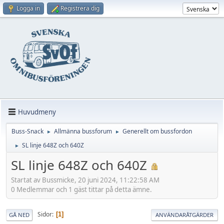
Logga in
Registrera dig
Huvudmeny
Buss-Snack
Allmänna bussforum
Generellt om bussfordon
►
►
SL linje 648Z och 640Z
►
SL linje 648Z och 640Z
Startat av Bussmicke, 20 juni 2024, 11:22:58 AM
0 Medlemmar och 1 gäst tittar på detta ämne.
Sidor
1
GÅ NED
ANVÄNDARÅTGÄRDER