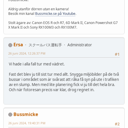
Aldrig utanför dörren utan en kamera!
Besök min kanal
Bussmicke.se på Youtube
.
Stolt ägare av: Canon EOS R och R7, 6D Mark II, Canon Powershot G7
X Mark II och Sony RX100M3 och RX100M7.
Ersa
スクールバス運転手
Administrator
26 juni 2024, 12:26:37 PM
#1
Vi hade i alla fall tur med vädret.
Fast det blev ju till sist tur med allt. Snygga miljöbilder på de två
bussar i området som är svårast att råka få syn på ute i trafiken
av en slump. Men med lite planering fick vi ju till det hela bra.
Och när fotoresan precis var klar, drog regnet in.
Bussmicke
26 juni 2024, 19:40:31 PM
#2