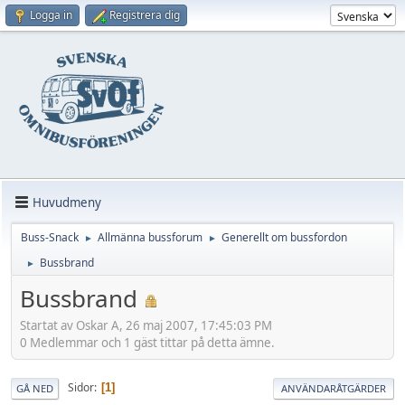
Logga in
Registrera dig
Huvudmeny
Buss-Snack
Allmänna bussforum
Generellt om bussfordon
►
►
Bussbrand
►
Bussbrand
Startat av Oskar A, 26 maj 2007, 17:45:03 PM
0 Medlemmar och 1 gäst tittar på detta ämne.
Sidor
1
GÅ NED
ANVÄNDARÅTGÄRDER