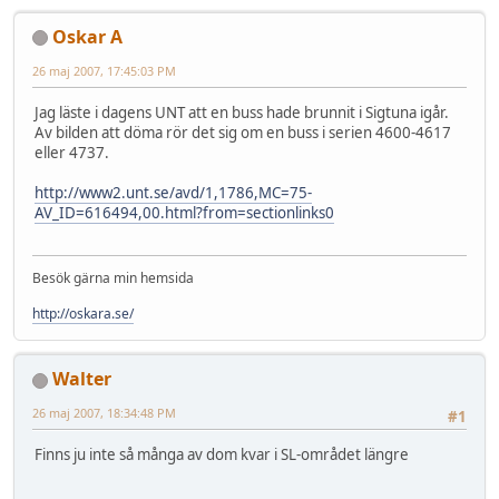
Oskar A
26 maj 2007, 17:45:03 PM
Jag läste i dagens UNT att en buss hade brunnit i Sigtuna igår.
Av bilden att döma rör det sig om en buss i serien 4600-4617
eller 4737.
http://www2.unt.se/avd/1,1786,MC=75-
AV_ID=616494,00.html?from=sectionlinks0
Besök gärna min hemsida
http://oskara.se/
Walter
26 maj 2007, 18:34:48 PM
#1
Finns ju inte så många av dom kvar i SL-området längre