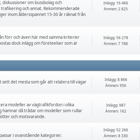
r, diskussioner om bussbolag och
Inlägg: 16 466
om trafikering och annat. Rekommenderade
Ämnen: 2 825
igger inom åldersspannet 15-30 år räknat från
ån förr och även här med samma kriterier
Inlägg: 56 278
postas dock inlägg om företeelser som är
Ämnen: 7 788
Inlägg: 8 866
t sett det mesta som går att relatera till vägar
Ämnen: 956
tera modeller av vägtrafikfordon i olika
Inlägg: 987
ng hamnar då trådar om modeller som rullar
Ämnen: 162
vfötter och motsvarande.
Inlägg: 52 266
 passar i ovanstående kategorier.
Ämnen: 8 330