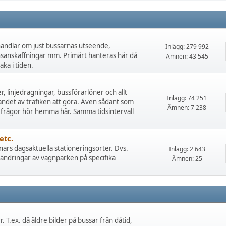
 handlar om just bussarnas utseende,
Inlägg: 279 992
nsanskaffningar mm. Primärt hanteras här då
Ämnen: 43 545
ka i tiden.
r, linjedragningar, bussförarlöner och allt
Inlägg: 74 251
andet av trafiken att göra. Även sådant som
Ämnen: 7 238
 frågor hör hemma här. Samma tidsintervall
etc.
nars dagsaktuella stationeringsorter. Dvs.
Inlägg: 2 643
a ändringar av vagnparken på specifika
Ämnen: 25
 T.ex. då äldre bilder på bussar från dåtid,