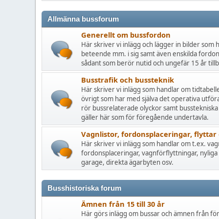
Allmänna bussforum
Generellt om bussfordon
Här skriver vi inlägg och lägger in bilder som
beteende mm. i sig samt även enskilda fordo
sådant som berör nutid och ungefär 15 år tillba
Busstrafik och bussteknik
Här skriver vi inlägg som handlar om tidtabelle
övrigt som har med själva det operativa utför
rör bussrelaterade olyckor samt busstekniska
gäller här som för föregående undertavla.
Vagnlistor, fordonsplaceringar, flyttar 
Här skriver vi inlägg som handlar om t.ex. vag
fordonsplaceringar, vagnförflyttningar, nylig
garage, direkta ägarbyten osv.
Busshistoriska forum
Ämnen från 15 till 30 år
Här görs inlägg om bussar och ämnen från förr.