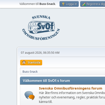
Välkommen till
Buss-Snack
.
Logga in
Registrera dig
07 augusti 2026, 06:35:50 AM
Startsida
Buss-Snack
Välkommen till SvOf:s forum
Svenska Omnibusföreningens forum
Här återfinns information om Svenska Omnibu
nyheter och evenemang, regler, praktisk for
känna till.