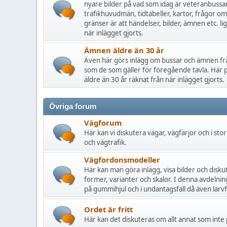
nyare bilder på vad som idag är veteranbussa
trafikhuvudmän, tidtabeller, kartor, frågor 
gränser är att händelser, bilder, ämnen etc. l
när inlägget gjorts.
Ämnen äldre än 30 år
Även här görs inlägg om bussar och ämnen fr
som de som gäller för föregående tavla. Här 
äldre än 30 år räknat från när inlägget gjorts.
Övriga forum
Vägforum
Här kan vi diskutera vägar, vägfärjor och i stor
och vägtrafik.
Vägfordonsmodeller
Här kan man göra inlägg, visa bilder och disku
former, varianter och skalor. I denna avdelni
på gummihjul och i undantagsfall då även lar
Ordet är fritt
Här kan det diskuteras om allt annat som inte