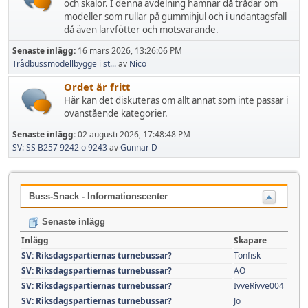
och skalor. I denna avdelning hamnar då trådar om
modeller som rullar på gummihjul och i undantagsfall
då även larvfötter och motsvarande.
Senaste inlägg:
16 mars 2026, 13:26:06 PM
Trådbussmodellbygge i st...
av
Nico
Ordet är fritt
Här kan det diskuteras om allt annat som inte passar i
ovanstående kategorier.
Senaste inlägg:
02 augusti 2026, 17:48:48 PM
SV: SS B257 9242 o 9243
av
Gunnar D
Buss-Snack - Informationscenter
Senaste inlägg
Inlägg
Skapare
SV: Riksdagspartiernas turnebussar?
Tonfisk
SV: Riksdagspartiernas turnebussar?
AO
SV: Riksdagspartiernas turnebussar?
IvveRivve004
SV: Riksdagspartiernas turnebussar?
Jo