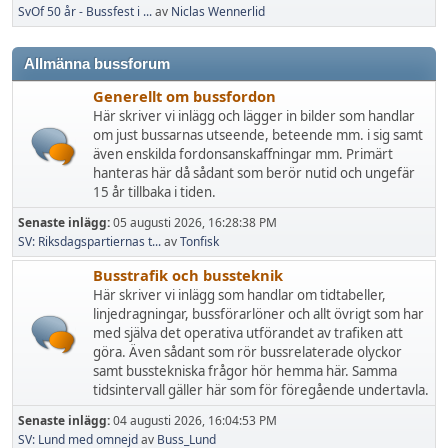
SvOf 50 år - Bussfest i ...
av
Niclas Wennerlid
Allmänna bussforum
Generellt om bussfordon
Här skriver vi inlägg och lägger in bilder som handlar
om just bussarnas utseende, beteende mm. i sig samt
även enskilda fordonsanskaffningar mm. Primärt
hanteras här då sådant som berör nutid och ungefär
15 år tillbaka i tiden.
Senaste inlägg:
05 augusti 2026, 16:28:38 PM
SV: Riksdagspartiernas t...
av
Tonfisk
Busstrafik och bussteknik
Här skriver vi inlägg som handlar om tidtabeller,
linjedragningar, bussförarlöner och allt övrigt som har
med själva det operativa utförandet av trafiken att
göra. Även sådant som rör bussrelaterade olyckor
samt busstekniska frågor hör hemma här. Samma
tidsintervall gäller här som för föregående undertavla.
Senaste inlägg:
04 augusti 2026, 16:04:53 PM
SV: Lund med omnejd
av
Buss_Lund