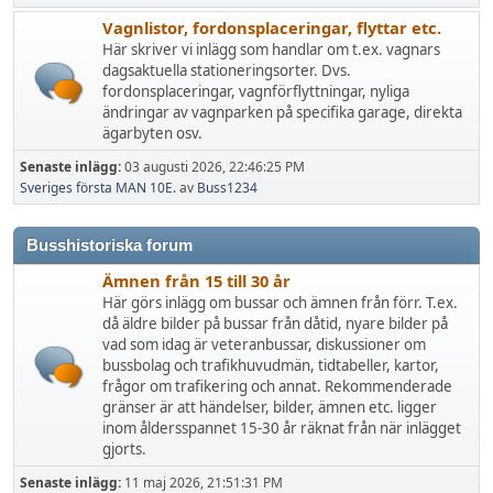
Vagnlistor, fordonsplaceringar, flyttar etc.
Här skriver vi inlägg som handlar om t.ex. vagnars
dagsaktuella stationeringsorter. Dvs.
fordonsplaceringar, vagnförflyttningar, nyliga
ändringar av vagnparken på specifika garage, direkta
ägarbyten osv.
Senaste inlägg:
03 augusti 2026, 22:46:25 PM
Sveriges första MAN 10E.
av
Buss1234
Busshistoriska forum
Ämnen från 15 till 30 år
Här görs inlägg om bussar och ämnen från förr. T.ex.
då äldre bilder på bussar från dåtid, nyare bilder på
vad som idag är veteranbussar, diskussioner om
bussbolag och trafikhuvudmän, tidtabeller, kartor,
frågor om trafikering och annat. Rekommenderade
gränser är att händelser, bilder, ämnen etc. ligger
inom åldersspannet 15-30 år räknat från när inlägget
gjorts.
Senaste inlägg:
11 maj 2026, 21:51:31 PM