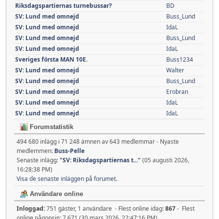
Riksdagspartiernas turnebussar?
BD
SV: Lund med omnejd
Buss_Lund
SV: Lund med omnejd
IdaL
SV: Lund med omnejd
Buss_Lund
SV: Lund med omnejd
IdaL
Sveriges första MAN 10E.
Buss1234
SV: Lund med omnejd
Walter
SV: Lund med omnejd
Buss_Lund
SV: Lund med omnejd
Erobran
SV: Lund med omnejd
IdaL
SV: Lund med omnejd
IdaL
Forumstatistik
494 680 inlägg i 71 248 ämnen av 643 medlemmar - Nyaste
medlemmen:
Buss-Pelle
Senaste inlägg:
"
SV: Riksdagspartiernas t...
"
(05 augusti 2026,
16:28:38 PM)
Visa de senaste inläggen på forumet.
Användare online
Inloggad:
751 gäster, 1 användare - Flest online idag:
867
- Flest
online någonsin: 7 671 (30 mars 2026, 22:47:16 PM)