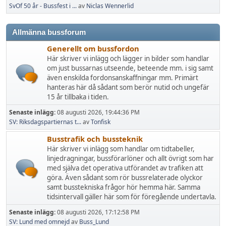
SvOf 50 år - Bussfest i ...
av
Niclas Wennerlid
Allmänna bussforum
Generellt om bussfordon
Här skriver vi inlägg och lägger in bilder som handlar
om just bussarnas utseende, beteende mm. i sig samt
även enskilda fordonsanskaffningar mm. Primärt
hanteras här då sådant som berör nutid och ungefär
15 år tillbaka i tiden.
Senaste inlägg:
08 augusti 2026, 19:44:36 PM
SV: Riksdagspartiernas t...
av
Tonfisk
Busstrafik och bussteknik
Här skriver vi inlägg som handlar om tidtabeller,
linjedragningar, bussförarlöner och allt övrigt som har
med själva det operativa utförandet av trafiken att
göra. Även sådant som rör bussrelaterade olyckor
samt busstekniska frågor hör hemma här. Samma
tidsintervall gäller här som för föregående undertavla.
Senaste inlägg:
08 augusti 2026, 17:12:58 PM
SV: Lund med omnejd
av
Buss_Lund