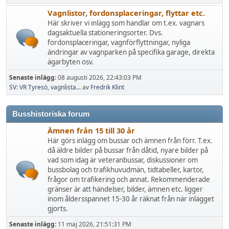
Vagnlistor, fordonsplaceringar, flyttar etc.
Här skriver vi inlägg som handlar om t.ex. vagnars
dagsaktuella stationeringsorter. Dvs.
fordonsplaceringar, vagnförflyttningar, nyliga
ändringar av vagnparken på specifika garage, direkta
ägarbyten osv.
Senaste inlägg:
08 augusti 2026, 22:43:03 PM
SV: VR Tyresö, vagnlista...
av
Fredrik Klint
Busshistoriska forum
Ämnen från 15 till 30 år
Här görs inlägg om bussar och ämnen från förr. T.ex.
då äldre bilder på bussar från dåtid, nyare bilder på
vad som idag är veteranbussar, diskussioner om
bussbolag och trafikhuvudmän, tidtabeller, kartor,
frågor om trafikering och annat. Rekommenderade
gränser är att händelser, bilder, ämnen etc. ligger
inom åldersspannet 15-30 år räknat från när inlägget
gjorts.
Senaste inlägg:
11 maj 2026, 21:51:31 PM