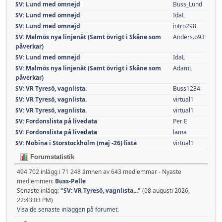
SV: Lund med omnejd
Buss_Lund
SV: Lund med omnejd
IdaL
SV: Lund med omnejd
intro298
SV: Malmös nya linjenät (Samt övrigt i Skåne som
Anders.o93
påverkar)
SV: Lund med omnejd
IdaL
SV: Malmös nya linjenät (Samt övrigt i Skåne som
AdamL
påverkar)
SV: VR Tyresö, vagnlista.
Buss1234
SV: VR Tyresö, vagnlista.
virtual1
SV: VR Tyresö, vagnlista.
virtual1
SV: Fordonslista på livedata
Per E
SV: Fordonslista på livedata
lama
SV: Nobina i Storstockholm (maj -26) lista
virtual1
Forumstatistik
494 702 inlägg i 71 248 ämnen av 643 medlemmar - Nyaste
medlemmen:
Buss-Pelle
Senaste inlägg:
"
SV: VR Tyresö, vagnlista...
"
(08 augusti 2026,
22:43:03 PM)
Visa de senaste inläggen på forumet.