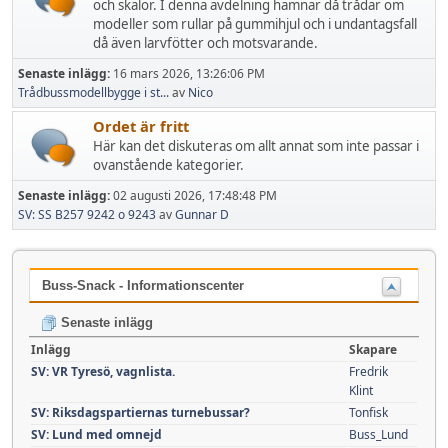
och skalor. I denna avdelning hamnar då trådar om
modeller som rullar på gummihjul och i undantagsfall
då även larvfötter och motsvarande.
Senaste inlägg:
16 mars 2026, 13:26:06 PM
Trådbussmodellbygge i st...
av
Nico
Ordet är fritt
Här kan det diskuteras om allt annat som inte passar i
ovanstående kategorier.
Senaste inlägg:
02 augusti 2026, 17:48:48 PM
SV: SS B257 9242 o 9243
av
Gunnar D
Buss-Snack - Informationscenter
Senaste inlägg
Inlägg
Skapare
SV: VR Tyresö, vagnlista.
Fredrik
Klint
SV: Riksdagspartiernas turnebussar?
Tonfisk
SV: Lund med omnejd
Buss_Lund