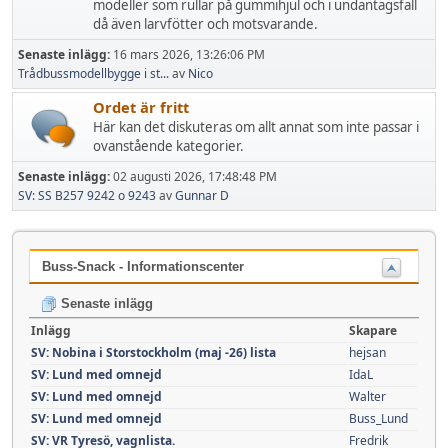
modeller som rullar på gummihjul och i undantagsfall
då även larvfötter och motsvarande.
Senaste inlägg:
16 mars 2026, 13:26:06 PM
Trådbussmodellbygge i st...
av
Nico
Ordet är fritt
Här kan det diskuteras om allt annat som inte passar i
ovanstående kategorier.
Senaste inlägg:
02 augusti 2026, 17:48:48 PM
SV: SS B257 9242 o 9243
av
Gunnar D
Buss-Snack - Informationscenter
Senaste inlägg
Inlägg
Skapare
SV: Nobina i Storstockholm (maj -26) lista
hejsan
SV: Lund med omnejd
IdaL
SV: Lund med omnejd
Walter
SV: Lund med omnejd
Buss_Lund
SV: VR Tyresö, vagnlista.
Fredrik