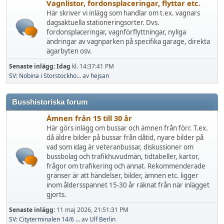
Vagnlistor, fordonsplaceringar, flyttar etc.
Här skriver vi inlägg som handlar om t.ex. vagnars
dagsaktuella stationeringsorter. Dvs.
fordonsplaceringar, vagnförflyttningar, nyliga
ändringar av vagnparken på specifika garage, direkta
ägarbyten osv.
Senaste inlägg:
Idag
kl. 14:37:41 PM
SV: Nobina i Storstockho...
av
hejsan
Busshistoriska forum
Ämnen från 15 till 30 år
Här görs inlägg om bussar och ämnen från förr. T.ex.
då äldre bilder på bussar från dåtid, nyare bilder på
vad som idag är veteranbussar, diskussioner om
bussbolag och trafikhuvudmän, tidtabeller, kartor,
frågor om trafikering och annat. Rekommenderade
gränser är att händelser, bilder, ämnen etc. ligger
inom åldersspannet 15-30 år räknat från när inlägget
gjorts.
Senaste inlägg:
11 maj 2026, 21:51:31 PM
SV: Cityterminalen 14/6 ...
av
Ulf Berlin