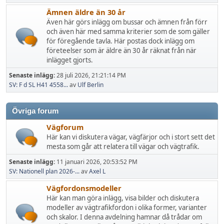
Ämnen äldre än 30 år
Även här görs inlägg om bussar och ämnen från förr
och även här med samma kriterier som de som gäller
för föregående tavla. Här postas dock inlägg om
företeelser som är äldre än 30 år räknat från när
inlägget gjorts.
Senaste inlägg:
28 juli 2026, 21:21:14 PM
SV: F d SL H41 4558...
av
Ulf Berlin
Övriga forum
Vägforum
Här kan vi diskutera vägar, vägfärjor och i stort sett det
mesta som går att relatera till vägar och vägtrafik.
Senaste inlägg:
11 januari 2026, 20:53:52 PM
SV: Nationell plan 2026-...
av
Axel L
Vägfordonsmodeller
Här kan man göra inlägg, visa bilder och diskutera
modeller av vägtrafikfordon i olika former, varianter
och skalor. I denna avdelning hamnar då trådar om