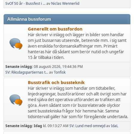
SvOf 50 år - Bussfest i ...
av
Niclas Wennerlid
Allmänna bussforum
Generellt om bussfordon
Här skriver vi inlägg och lägger in bilder som handlar
om just bussarnas utseende, beteende mm. i sig samt
även enskilda fordonsanskaffningar mm. Primärt
hanteras här då sådant som berör nutid och ungefär
15 år tillbaka i tiden.
Senaste inlägg:
08 augusti 2026, 19:44:36 PM
SV: Riksdagspartiernas t...
av
Tonfisk
Busstrafik och bussteknik
Här skriver vi inlägg som handlar om tidtabeller,
linjedragningar, bussförarlöner och allt övrigt som har
med själva det operativa utförandet av trafiken att
göra. Även sådant som rör bussrelaterade olyckor
samt busstekniska frågor hör hemma här. Samma
tidsintervall gäller här som för föregående undertavla.
Senaste inlägg:
Idag
kl. 09:13:27 AM
SV: Lund med omnejd
av
IdaL