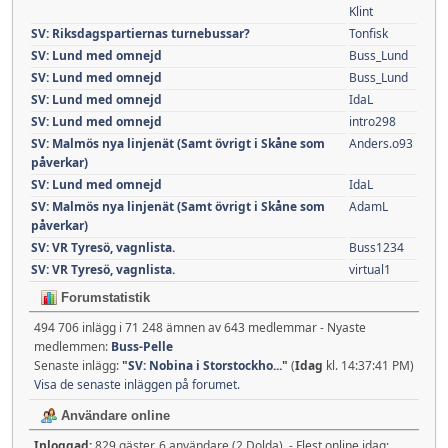
Klint
SV: Riksdagspartiernas turnebussar?
Tonfisk
SV: Lund med omnejd
Buss_Lund
SV: Lund med omnejd
Buss_Lund
SV: Lund med omnejd
IdaL
SV: Lund med omnejd
intro298
SV: Malmös nya linjenät (Samt övrigt i Skåne som
Anders.o93
påverkar)
SV: Lund med omnejd
IdaL
SV: Malmös nya linjenät (Samt övrigt i Skåne som
AdamL
påverkar)
SV: VR Tyresö, vagnlista.
Buss1234
SV: VR Tyresö, vagnlista.
virtual1
Forumstatistik
494 706 inlägg i 71 248 ämnen av 643 medlemmar - Nyaste
medlemmen:
Buss-Pelle
Senaste inlägg:
"
SV: Nobina i Storstockho...
"
(
Idag
kl. 14:37:41 PM)
Visa de senaste inläggen på forumet.
Användare online
Inloggad:
829 gäster, 6 användare (2 Dolda) - Flest online idag: