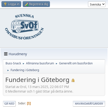
Logga in
Registrera dig
Huvudmeny
Buss-Snack
Allmänna bussforum
Generellt om bussfordon
►
►
Fundering i Göteborg
►
Fundering i Göteborg
Startat av Erol, 13 mars 2025, 22:06:07 PM
0 Medlemmar och 1 gäst tittar på detta ämne.
Sidor
1
GÅ NED
ANVÄNDARÅTGÄRDER