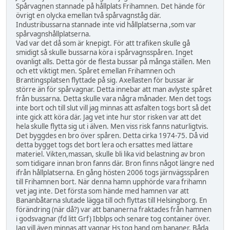
Spårvagnen stannade på hållplats Frihamnen. Det hände för
övrigt en olycka emellan två spårvagnståg där.
Industribussarna stannade inte vid hållplatserna ,som var
spårvagnshållplatserna.
Vad var det då som är knepigt. För att trafiken skulle gå
smidigt så skulle bussarna köra i spårvagnsspåren. Inget
ovanligt alls. Detta gör de flesta bussar på många ställen. Men
och ett viktigt men. Spåret emellan Frihamnen och
Brantingsplatsen flyttade på sig. Axellasten för bussar är
större än för spårvagnar. Detta innebar att man avlyste spåret
från bussarna. Detta skulle vara några månader. Men det togs
inte bort och till slut vill jag minnas att asfalten togs bort så det
inte gick att köra där. Jag vet inte hur stor risken var att det
hela skulle flytta sig ut i älven. Men viss risk fanns naturligtvis.
Det byggdes en bro över spåren. Detta cirka 1974-75. Då vid
detta bygget togs det bort lera och ersattes med lättare
materiel. Vikten,massan, skulle bli lika vid belastning av bron
som tidigare innan bron fanns där. Bron finns något längre ned
ifrån hållplatserna. En gång hösten 2006 togs järnvägsspåren
till Frihamnen bort. När denna hamn upphörde vara frihamn
vet jag inte. Det första som hände med hamnen var att
Bananbåtarna slutade lägga till och flyttas till Helsingborg. En
förändring (när då?) var att bananerna fraktades från hamnen
i godsvagnar (fd litt Grf) Ibblps och senare tog container över.
Jag vill även minnas att vagnar Hs tog hand om bananer. Båda