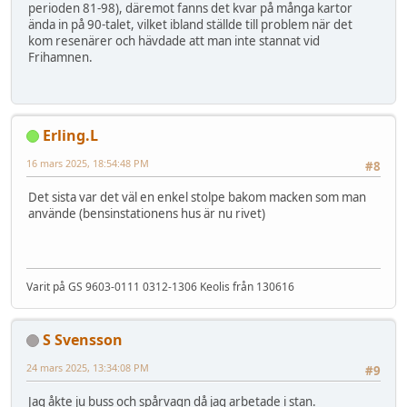
perioden 81-98), däremot fanns det kvar på många kartor
ända in på 90-talet, vilket ibland ställde till problem när det
kom resenärer och hävdade att man inte stannat vid
Frihamnen.
Erling.L
16 mars 2025, 18:54:48 PM
#8
Det sista var det väl en enkel stolpe bakom macken som man
använde (bensinstationens hus är nu rivet)
Varit på GS 9603-0111 0312-1306 Keolis från 130616
S Svensson
24 mars 2025, 13:34:08 PM
#9
Jag åkte ju buss och spårvagn då jag arbetade i stan.