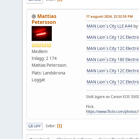
Mattias
17 augusti 2024, 22:32:55 PM
Petersson
MAN Lion´s City LLE A44
by
MAN Lion´s City 12C Electri
MAN Lion´s City 12C Electri
Medlem
Inlägg: 2 174
MAN Lion´s City 18E Electric
Mattias Petersson.
MAN Lion´s City 12C Electri
Plats: Landskrona
Loggat
MAN Lion´s City 12C Electri
Stolt ägare av Canon EOS 500D
Flick.
https://www.flickr.com/photo
Sidor
1
GÅ UPP