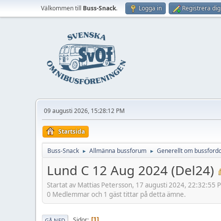
Välkommen till
Buss-Snack
.
Logga in
Registrera dig
09 augusti 2026, 15:28:12 PM
Startsida
Buss-Snack
Allmänna bussforum
Generellt om bussford
►
►
Lund C 12 Aug 2024 (Del24)
Startat av Mattias Petersson, 17 augusti 2024, 22:32:55 
0 Medlemmar och 1 gäst tittar på detta ämne.
Sidor
1
GÅ NED