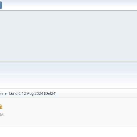
on
Lund C 12 Aug 2024 (Del24)
►
PM