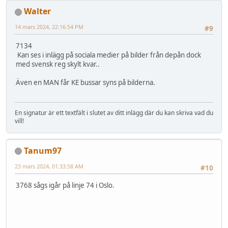
Walter
14 mars 2024, 22:16:54 PM
#9
7134
Kan ses i inlägg på sociala medier på bilder från depån dock
med svensk reg skylt kvar..
Även en MAN får KE bussar syns på bilderna.
En signatur är ett textfält i slutet av ditt inlägg där du kan skriva vad du
vill!
Tanum97
23 mars 2024, 01:33:58 AM
#10
3768 sågs igår på linje 74 i Oslo.