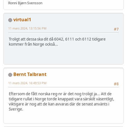
Ronni Bjørn Svensson
virtual1
11 mars 2024, 13:15:56 PM
#7
Troligt att dessa ska dit då 6042, 6111 och 6112 tidigare
kommer från Norge också...
Bernt Talbrant
11 mars 2024, 16:49:53 PM
#8
Eftersom de fått norska reg-nr är det nog troligt ja... Att de
tidigare rullat i Norge torde knappast vara särskilt väsentligt,
viktigare är nog att de kan avvaras där de senast använts i
Sverige.