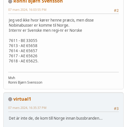
Ronni Bjørn Svensson
07 mars 2024, 16:03:55 PM
#2
Jeg ved ikke hvor kører henne præcis, men disse
Nobinabusser er komme til Norge.
Internr er Svenske men regi-nr er Norske
7611 - BE 33055
7613 - AE 65658
7614 - AE 65657
7617 - AE 65626
7618 - AE 65625.
Mvh
Ronni Bjørn Svensson
virtual1
07 mars 2024, 16:35:37 PM
#3
Det är inte de, de kom till Norge innan bussbranden...