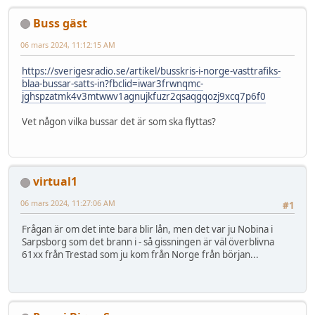
Buss gäst
06 mars 2024, 11:12:15 AM
https://sverigesradio.se/artikel/busskris-i-norge-vasttrafiks-
blaa-bussar-satts-in?fbclid=iwar3frwnqmc-
jghspzatmk4v3mtwwv1agnujkfuzr2qsaqgqozj9xcq7p6f0
Vet någon vilka bussar det är som ska flyttas?
virtual1
06 mars 2024, 11:27:06 AM
#1
Frågan är om det inte bara blir lån, men det var ju Nobina i
Sarpsborg som det brann i - så gissningen är väl överblivna
61xx från Trestad som ju kom från Norge från början...