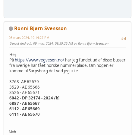
Ronni Bjørn Svensson
08 mars 2024, 19:14:27 PM
#4
Senast ändrad:
: 09 mars 2024, 09:39:26 AM av Ronni Bjørn Svensson
Hej
På
https://www.vegvesen.no/
har jeg fundet ud af disse busser
fra Sverige har fået norske nummerplade. Om nogen er
komme til Sarpsborg det ved jeg ikke.
3768- AE 65679
3529 - AE 65666
3526 - AE 65671
6042 - DP 32174 - 2024 /b]
6887 - AE 65667
6112 - AE 65669
6111 - AE 65670
Mvh