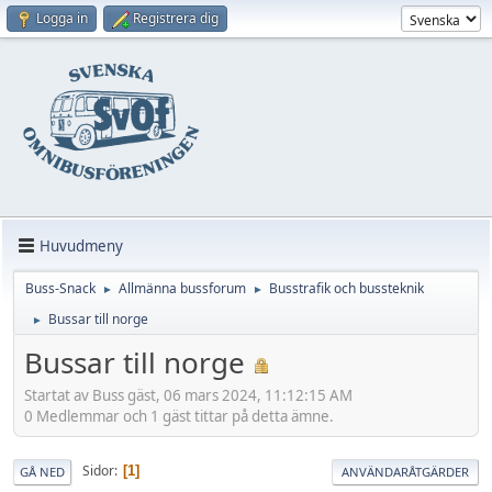
Logga in
Registrera dig
Huvudmeny
Buss-Snack
Allmänna bussforum
Busstrafik och bussteknik
►
►
Bussar till norge
►
Bussar till norge
Startat av Buss gäst, 06 mars 2024, 11:12:15 AM
0 Medlemmar och 1 gäst tittar på detta ämne.
Sidor
1
GÅ NED
ANVÄNDARÅTGÄRDER