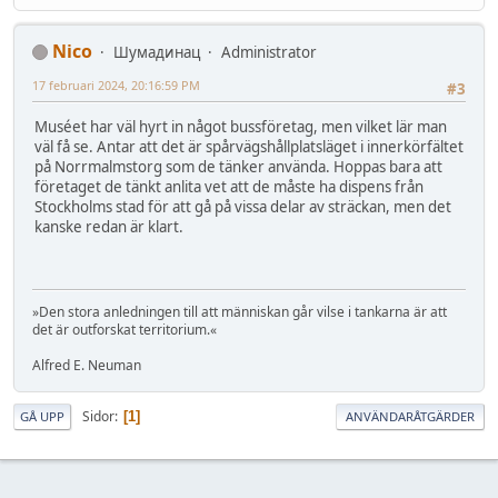
Nico
Шумадинац
Administrator
17 februari 2024, 20:16:59 PM
#3
Muséet har väl hyrt in något bussföretag, men vilket lär man
väl få se. Antar att det är spårvägshållplatsläget i innerkörfältet
på Norrmalmstorg som de tänker använda. Hoppas bara att
företaget de tänkt anlita vet att de måste ha dispens från
Stockholms stad för att gå på vissa delar av sträckan, men det
kanske redan är klart.
»Den stora anledningen till att människan går vilse i tankarna är att
det är outforskat territorium.«
Alfred E. Neuman
Sidor
1
GÅ UPP
ANVÄNDARÅTGÄRDER