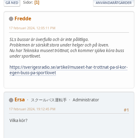
Sidor
1
GÅ NED
ANVÄNDARÅTGÄRDER
Fredde
17 februari 2024, 12:05:11 PM
SL:s bussar är överfulla och är inte pålitliga.
Problemen är särskilt stora under helger och på loven.
Nu har Tekniska museet tröttnat, och kommer själva köra buss
under sportlovet.
https://sverigesradio.se/artikel/museet-har-trottnat-pa-sl-kor-
egen-buss-pa-sportlovet
Ersa
スクールバス運転手
Administrator
17 februari 2024, 19:12:45 PM
#1
Vilka kör?