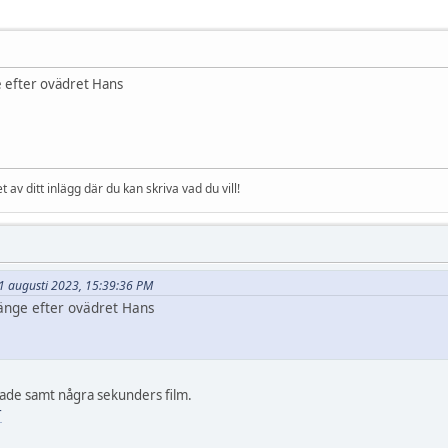
e efter ovädret Hans
et av ditt inlägg där du kan skriva vad du vill!
 11 augusti 2023, 15:39:36 PM
länge efter ovädret Hans
ffade samt några sekunders film.
r