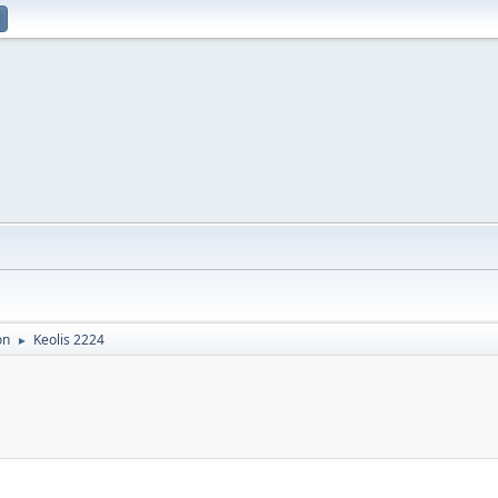
on
Keolis 2224
►