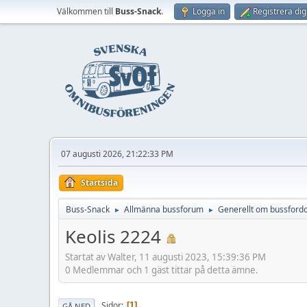
Välkommen till
Buss-Snack
.
Logga in
Registrera dig
07 augusti 2026, 21:22:33 PM
Startsida
Buss-Snack
Allmänna bussforum
Generellt om bussford
►
►
Keolis 2224
Startat av Walter, 11 augusti 2023, 15:39:36 PM
0 Medlemmar och 1 gäst tittar på detta ämne.
Sidor
1
GÅ NED