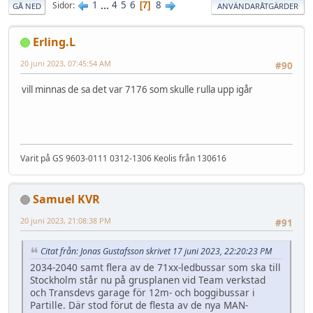
1
...
4
5
6
8
Sidor
7
GÅ NED
ANVÄNDARÅTGÄRDER
Erling.L
20 juni 2023, 07:45:54 AM
#90
vill minnas de sa det var 7176 som skulle rulla upp igår
Varit på GS 9603-0111 0312-1306 Keolis från 130616
Samuel KVR
20 juni 2023, 21:08:38 PM
#91
Citat från: Jonas Gustafsson skrivet 17 juni 2023, 22:20:23 PM
2034-2040 samt flera av de 71xx-ledbussar som ska till
Stockholm står nu på grusplanen vid Team verkstad
och Transdevs garage för 12m- och boggibussar i
Partille. Där stod förut de flesta av de nya MAN-