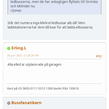
ledbussarna, men de har antagligen flyttats till Grimbo
och Mölndal nu.
//Jonas
Står det numera inga MAN el-ledbussar alls då? Men
laddstationerna har dom då kvar för att ladda elbussarna.
Erling.L
20 juni 2023, 21:28:26 PM
#92
Alla elled är utplacerade på garagen
Varit på GS 9603-0111 0312-1306 Keolis från 130616
Bussfanatikern