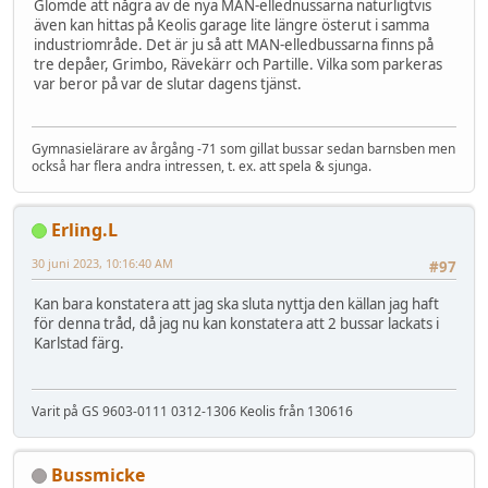
Glömde att några av de nya MAN-ellednussarna naturligtvis
även kan hittas på Keolis garage lite längre österut i samma
industriområde. Det är ju så att MAN-elledbussarna finns på
tre depåer, Grimbo, Rävekärr och Partille. Vilka som parkeras
var beror på var de slutar dagens tjänst.
Gymnasielärare av årgång -71 som gillat bussar sedan barnsben men
också har flera andra intressen, t. ex. att spela & sjunga.
Erling.L
30 juni 2023, 10:16:40 AM
#97
Kan bara konstatera att jag ska sluta nyttja den källan jag haft
för denna tråd, då jag nu kan konstatera att 2 bussar lackats i
Karlstad färg.
Varit på GS 9603-0111 0312-1306 Keolis från 130616
Bussmicke