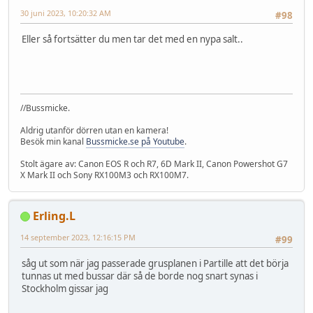
30 juni 2023, 10:20:32 AM
#98
Eller så fortsätter du men tar det med en nypa salt..
//Bussmicke.
Aldrig utanför dörren utan en kamera!
Besök min kanal
Bussmicke.se på Youtube
.
Stolt ägare av: Canon EOS R och R7, 6D Mark II, Canon Powershot G7
X Mark II och Sony RX100M3 och RX100M7.
Erling.L
14 september 2023, 12:16:15 PM
#99
såg ut som när jag passerade grusplanen i Partille att det börja
tunnas ut med bussar där så de borde nog snart synas i
Stockholm gissar jag