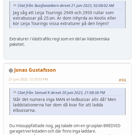
Citat från: Bussfanatikern skrivet 21 juni 2023, 02:08:02 AM
Jag såg att Leija Tourings 2949 och 2950 rullar som
extrabussar på 25:an. Är dom inhyrda av Keolis eller
kör Leija Tourings vissa extraturer på den linjen?
Extraturer i Västtrafiks regi som en del av Västsvenska
paketet.
Jonas Gustafsson
21 juni 2023, 12:10:53 PM
#96
Citat från: Samuel K skrivet 20 juni 2023, 21:08:38 PM
Står det numera inga MAN el-ledbussar alls då? Men
laddstationerna har dom då kvar för att ladda
elbussarna.
Du missuppfattade nog, jag talade om en grusplan BREDVID
garaget/verkstaden och där finns inga laddare.