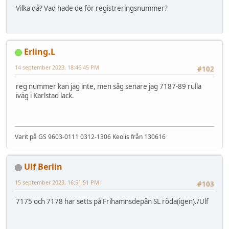
Vilka då? Vad hade de för registreringsnummer?
Erling.L
14 september 2023, 18:46:45 PM
#102
reg nummer kan jag inte, men såg senare jag 7187-89 rulla
iväg i Karlstad lack.
Varit på GS 9603-0111 0312-1306 Keolis från 130616
Ulf Berlin
15 september 2023, 16:51:51 PM
#103
7175 och 7178 har setts på Frihamnsdepån SL röda(igen)./Ulf