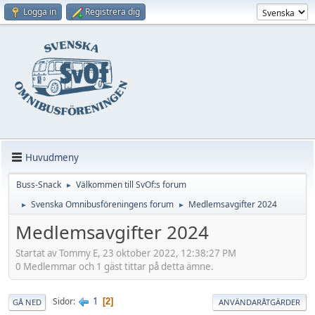
Logga in
Registrera dig
Huvudmeny
Buss-Snack
Välkommen till SvOf:s forum
►
Svenska Omnibusföreningens forum
Medlemsavgifter 2024
►
►
Medlemsavgifter 2024
Startat av Tommy E, 23 oktober 2022, 12:38:27 PM
0 Medlemmar och 1 gäst tittar på detta ämne.
1
Sidor
2
GÅ NED
ANVÄNDARÅTGÄRDER