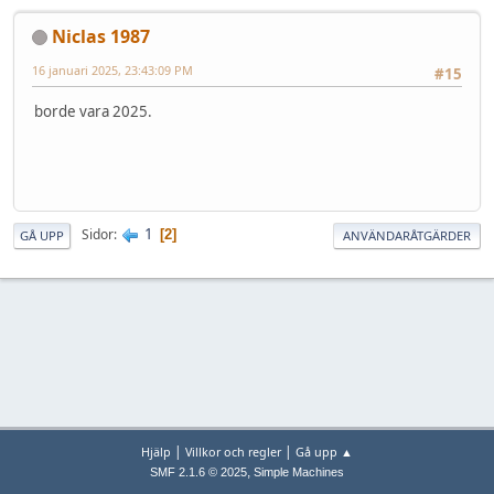
Niclas 1987
16 januari 2025, 23:43:09 PM
#15
borde vara 2025.
1
Sidor
2
GÅ UPP
ANVÄNDARÅTGÄRDER
|
|
Hjälp
Villkor och regler
Gå upp ▲
,
SMF 2.1.6 © 2025
Simple Machines