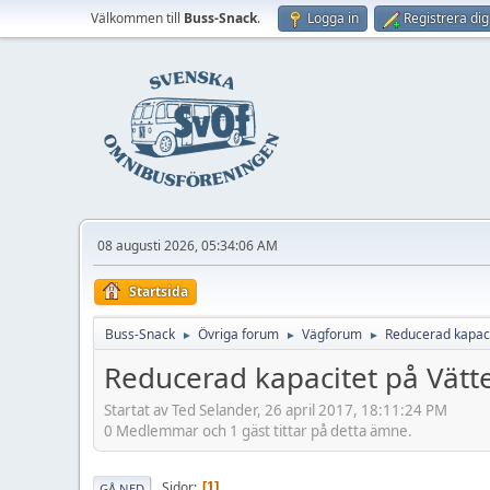
Välkommen till
Buss-Snack
.
Logga in
Registrera dig
08 augusti 2026, 05:34:06 AM
Startsida
Buss-Snack
Övriga forum
Vägforum
Reducerad kapaci
►
►
►
Reducerad kapacitet på Vätt
Startat av Ted Selander, 26 april 2017, 18:11:24 PM
0 Medlemmar och 1 gäst tittar på detta ämne.
Sidor
1
GÅ NED