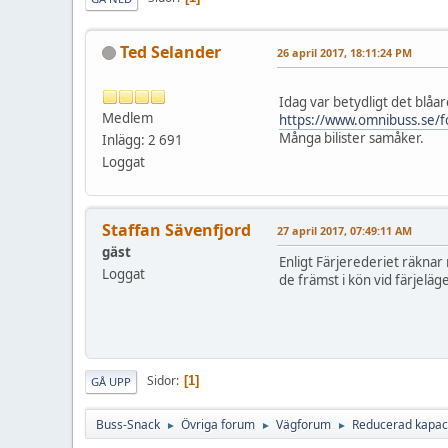
Ted Selander
26 april 2017, 18:11:24 PM
Idag var betydligt det blåa
Medlem
https://www.omnibuss.se/f
Många bilister samåker.
Inlägg: 2 691
Loggat
Staffan Sävenfjord
27 april 2017, 07:49:11 AM
gäst
Enligt Färjerederiet räkna
Loggat
de främst i kön vid färjeläg
Sidor
1
GÅ UPP
Buss-Snack
Övriga forum
Vägforum
Reducerad kapaci
►
►
►