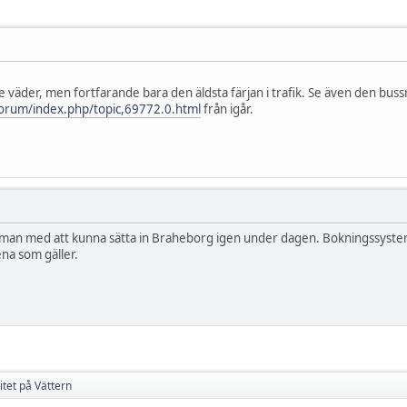
re väder, men fortfarande bara den äldsta färjan i trafik. Se även den bus
orum/index.php/topic,69772.0.html
från igår.
r man med att kunna sätta in Braheborg igen under dagen. Bokningssysteme
ena som gäller.
tet på Vättern