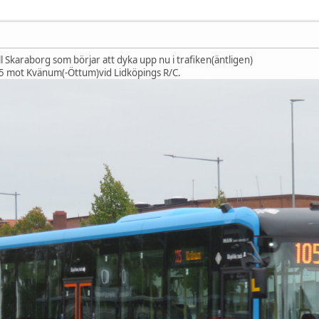
ill Skaraborg som börjar att dyka upp nu i trafiken(äntligen)
105 mot Kvänum(-Öttum)vid Lidköpings R/C.