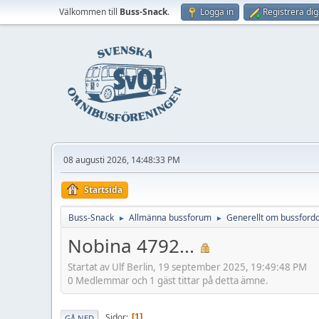
Välkommen till
Buss-Snack
.
Logga in
Registrera dig
08 augusti 2026, 14:48:33 PM
Startsida
Buss-Snack
Allmänna bussforum
Generellt om bussford
►
►
Nobina 4792...
Startat av Ulf Berlin, 19 september 2025, 19:49:48 PM
0 Medlemmar och 1 gäst tittar på detta ämne.
Sidor
1
GÅ NED