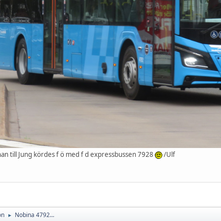
nan till Jung kördes f ö med f d expressbussen 7928
/Ulf
on
Nobina 4792...
►