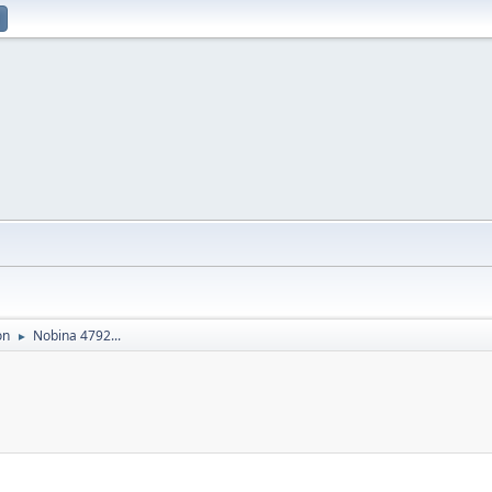
on
Nobina 4792...
►