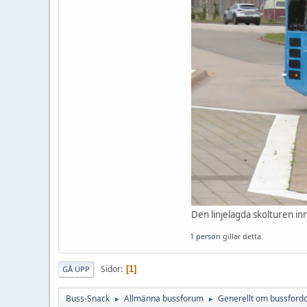
Den linjelagda skolturen in
1 person
gillar detta.
Sidor
1
GÅ UPP
Buss-Snack
Allmänna bussforum
Generellt om bussford
►
►