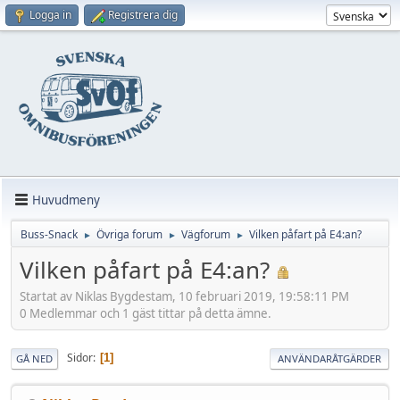
Logga in
Registrera dig
Huvudmeny
Buss-Snack
Övriga forum
Vägforum
Vilken påfart på E4:an?
►
►
►
Vilken påfart på E4:an?
Startat av Niklas Bygdestam, 10 februari 2019, 19:58:11 PM
0 Medlemmar och 1 gäst tittar på detta ämne.
Sidor
1
GÅ NED
ANVÄNDARÅTGÄRDER