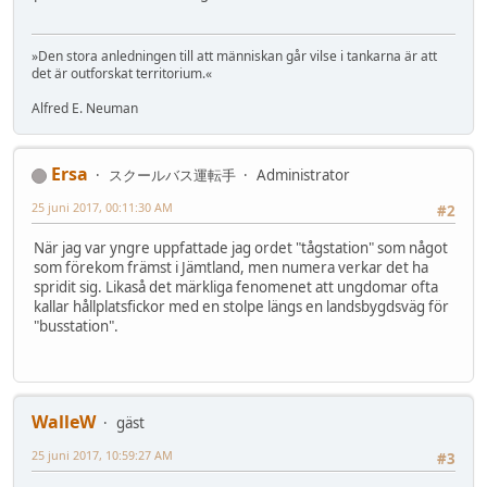
»Den stora anledningen till att människan går vilse i tankarna är att
det är outforskat territorium.«
Alfred E. Neuman
Ersa
スクールバス運転手
Administrator
25 juni 2017, 00:11:30 AM
#2
När jag var yngre uppfattade jag ordet "tågstation" som något
som förekom främst i Jämtland, men numera verkar det ha
spridit sig. Likaså det märkliga fenomenet att ungdomar ofta
kallar hållplatsfickor med en stolpe längs en landsbygdsväg för
"busstation".
WalleW
gäst
25 juni 2017, 10:59:27 AM
#3