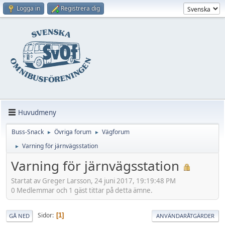
Logga in
Registrera dig
Huvudmeny
Buss-Snack
Övriga forum
Vägforum
►
►
Varning för järnvägsstation
►
Varning för järnvägsstation
Startat av Greger Larsson, 24 juni 2017, 19:19:48 PM
0 Medlemmar och 1 gäst tittar på detta ämne.
Sidor
1
GÅ NED
ANVÄNDARÅTGÄRDER