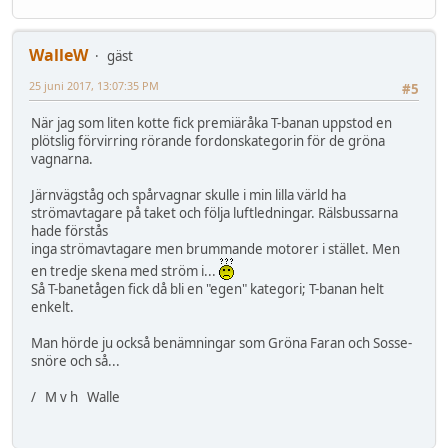
WalleW
gäst
25 juni 2017, 13:07:35 PM
#5
När jag som liten kotte fick premiäråka T-banan uppstod en
plötslig förvirring rörande fordonskategorin för de gröna
vagnarna.
Järnvägståg och spårvagnar skulle i min lilla värld ha
strömavtagare på taket och följa luftledningar. Rälsbussarna
hade förstås
inga strömavtagare men brummande motorer i stället. Men
en tredje skena med ström i...
Så T-banetågen fick då bli en "egen" kategori; T-banan helt
enkelt.
Man hörde ju också benämningar som Gröna Faran och Sosse-
snöre och så...
/ M v h Walle