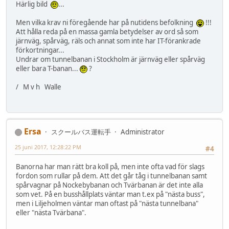
Härlig bild
...
Men vilka krav ni föregående har på nutidens befolkning
!!!
Att hålla reda på en massa gamla betydelser av ord så som
järnväg, spårväg, räls och annat som inte har IT-förankrade
förkortningar...
Undrar om tunnelbanan i Stockholm är järnväg eller spårväg
eller bara T-banan...
?
/ M v h Walle
Ersa
スクールバス運転手
Administrator
25 juni 2017, 12:28:22 PM
#4
Banorna har man rätt bra koll på, men inte ofta vad för slags
fordon som rullar på dem. Att det går tåg i tunnelbanan samt
spårvagnar på Nockebybanan och Tvärbanan är det inte alla
som vet. På en busshållplats väntar man t.ex på "nästa buss",
men i Liljeholmen väntar man oftast på "nästa tunnelbana"
eller "nästa Tvärbana".