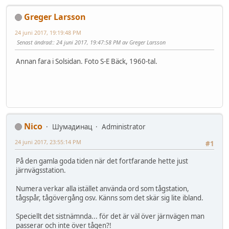
Greger Larsson
24 juni 2017, 19:19:48 PM
Senast ändrad:
: 24 juni 2017, 19:47:58 PM av Greger Larsson
Annan fara i Solsidan. Foto S-E Bäck, 1960-tal.
Nico
Шумадинац
Administrator
24 juni 2017, 23:55:14 PM
#1
På den gamla goda tiden när det fortfarande hette just
järnvägsstation.
Numera verkar alla istället använda ord som tågstation,
tågspår, tågövergång osv. Känns som det skär sig lite ibland.
Speciellt det sistnämnda... för det är väl över järnvägen man
passerar och inte över tågen?!