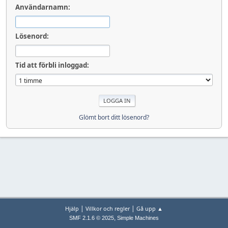
Användarnamn:
Lösenord:
Tid att förbli inloggad:
Glömt bort ditt lösenord?
|
|
Hjälp
Villkor och regler
Gå upp ▲
,
SMF 2.1.6 © 2025
Simple Machines