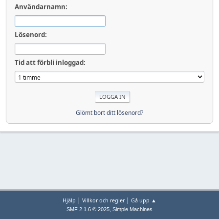
Användarnamn:
Lösenord:
Tid att förbli inloggad:
Glömt bort ditt lösenord?
|
|
Hjälp
Villkor och regler
Gå upp ▲
,
SMF 2.1.6 © 2025
Simple Machines