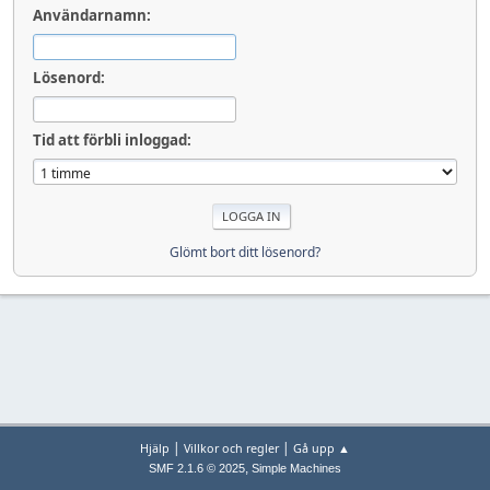
Användarnamn:
Lösenord:
Tid att förbli inloggad:
Glömt bort ditt lösenord?
|
|
Hjälp
Villkor och regler
Gå upp ▲
,
SMF 2.1.6 © 2025
Simple Machines