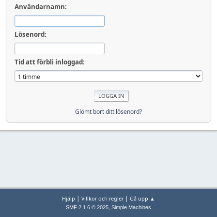
Användarnamn:
Lösenord:
Tid att förbli inloggad:
Glömt bort ditt lösenord?
|
|
Hjälp
Villkor och regler
Gå upp ▲
,
SMF 2.1.6 © 2025
Simple Machines