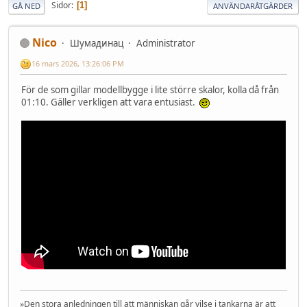
Sidor
1
GÅ NED
ANVÄNDARÅTGÄRDER
Nico
Шумадинац
Administrator
16 mars 2026, 13:26:06 PM
För de som gillar modellbygge i lite större skalor, kolla då från
01:10. Gäller verkligen att vara entusiast.
»Den stora anledningen till att människan går vilse i tankarna är att