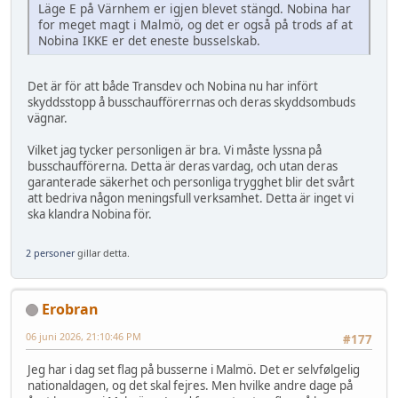
Läge E på Värnhem er igjen blevet stängd. Nobina har
for meget magt i Malmö, og det er også på trods af at
Nobina IKKE er det eneste busselskab.
Det är för att både Transdev och Nobina nu har infört
skyddsstopp å busschaufförerrnas och deras skyddsombuds
vägnar.
Vilket jag tycker personligen är bra. Vi måste lyssna på
busschaufförerna. Detta är deras vardag, och utan deras
garanterade säkerhet och personliga trygghet blir det svårt
att bedriva någon meningsfull verksamhet. Detta är inget vi
ska klandra Nobina för.
2 personer
gillar detta.
Erobran
06 juni 2026, 21:10:46 PM
#177
Jeg har i dag set flag på busserne i Malmö. Det er selvfølgelig
nationaldagen, og det skal fejres. Men hvilke andre dage på