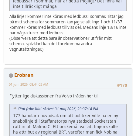
ledbussar i sommar, Hur är detta möjligt? Det finns väl
inte tillräckligt många
Alla linjer kommer inte köras med ledbuss i sommar. Tittar jag
på mitt schema för sommaren kan jag se att linje 1 och 11/37
kommer köras med ledbuss till viss del. Medans linje 13/16 inte
har några turer med ledbuss.
(Observera att detta bara är observationer utifrån mitt
schema, självklart kan det förekomma andra
vagnutsättningar.)
Erobran
01 juni 2026, 08:44:03 AM
#170
Flytter lige diskussionen fra Volvo tråden her til.
Citat från: IdaL skrivet 31 maj 2026, 23:37:14 PM
177 handlar i huvudsak om att politiker ville ha en ny
snabblinje till Staffanstorps nya stadsdel Sockerstan
rätt in till Malmö C. Ett önskemål var att linjen skulle
ha attribut av regional BRT, varefter man fick Nobina