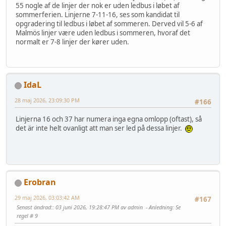
55 nogle af de linjer der nok er uden ledbus i løbet af
sommerferien. Linjerne 7-11-16, ses som kandidat til
opgradering til ledbus i løbet af sommeren. Derved vil 5-6 af
Malmös linjer være uden ledbus i sommeren, hvoraf det
normalt er 7-8 linjer der kører uden.
IdaL
28 maj 2026, 23:09:30 PM
#166
Linjerna 16 och 37 har numera inga egna omlopp (oftast), så
det är inte helt ovanligt att man ser led på dessa linjer.
Erobran
29 maj 2026, 03:03:42 AM
#167
Senast ändrad:
: 03 juni 2026, 19:28:47 PM av admin
Anledning
: Se
regel # 9