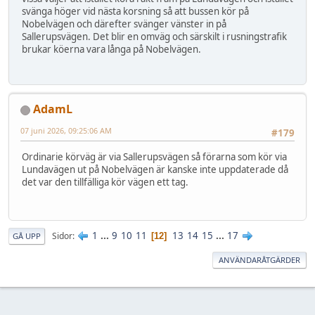
svänga höger vid nästa korsning så att bussen kör på
Nobelvägen och därefter svänger vänster in på
Sallerupsvägen. Det blir en omväg och särskilt i rusningstrafik
brukar köerna vara långa på Nobelvägen.
AdamL
07 juni 2026, 09:25:06 AM
#179
Ordinarie körväg är via Sallerupsvägen så förarna som kör via
Lundavägen ut på Nobelvägen är kanske inte uppdaterade då
det var den tillfälliga kör vägen ett tag.
1
...
9
10
11
13
14
15
...
17
Sidor
12
GÅ UPP
ANVÄNDARÅTGÄRDER