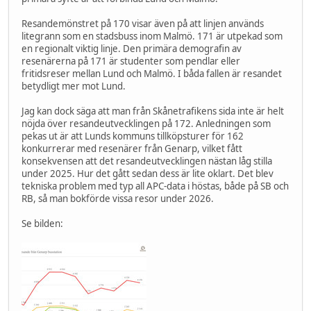
Resandemönstret på 170 visar även på att linjen används
litegrann som en stadsbuss inom Malmö. 171 är utpekad som
en regionalt viktig linje. Den primära demografin av
resenärerna på 171 är studenter som pendlar eller
fritidsreser mellan Lund och Malmö. I båda fallen är resandet
betydligt mer mot Lund.
Jag kan dock säga att man från Skånetrafikens sida inte är helt
nöjda över resandeutvecklingen på 172. Anledningen som
pekas ut är att Lunds kommuns tillköpsturer för 162
konkurrerar med resenärer från Genarp, vilket fått
konsekvensen att det resandeutvecklingen nästan låg stilla
under 2025. Hur det gått sedan dess är lite oklart. Det blev
tekniska problem med typ all APC-data i höstas, både på SB och
RB, så man bokförde vissa resor under 2026.
Se bilden: