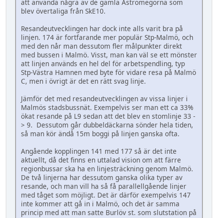
att använda några av de gamla Astromegorna som
blev övertaliga från SkE10.
Resandeutvecklingen har dock inte alls varit bra på
linjen. 174 är fortfarande mer populär Stp-Malmö, och
med den når man dessutom fler målpunkter direkt
med bussen i Malmö. Visst, man kan väl se ett mönster
att linjen används en hel del för arbetspendling, typ
Stp-Västra Hamnen med byte för vidare resa på Malmö
C, men i övrigt är det en rätt svag linje.
Jämför det med resandeutvecklingen av vissa linjer i
Malmös stadsbussnät. Exempelvis ser man ett ca 33%
ökat resande på L9 sedan att det blev en stomlinje 33 -
> 9. Dessutom går dubbeldäckarna sönder hela tiden,
så man kör ändå 15m boggi på linjen ganska ofta.
Angående kopplingen 141 med 177 så är det inte
aktuellt, då det finns en uttalad vision om att färre
regionbussar ska ha en linjesträckning genom Malmö.
De två linjerna har dessutom ganska olika typer av
resande, och man vill ha så få parallellgående linjer
med tåget som möjligt. Det är därför exempelvis 147
inte kommer att gå in i Malmö, och det är samma
princip med att man satte Burlöv st. som slutstation på