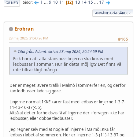
1
...
9
10
11
13
14
15
...
17
Sidor
12
GÅ NED
ANVÄNDARÅTGÄRDER
Erobran
28 maj 2026, 21:43:26 PM
#165
Citat från: AdamL skrivet 28 maj 2026, 20:54:59 PM
Fick höra att alla stadsbusslinjerna ska köras med
ledbussar i sommar, Hur är detta möjligt? Det finns väl
inte tillräckligt många
Der er meget lavere trafik i Malmö i sommerferien, og derfor
kan ledbusser lade sig gøre.
Linjerne normalt IKKE kører fast med ledbus er linjerne 1-3-7-
11-13-16-37(-55).
Altså at det er forholdsvis få af linjerne der i forvejen ikke har
ledbusser, eller dobbeltledbusser.
Jeg regner selv med at nogle af linjerne i Malmö IKKE får
ledbus i løbet af sommeren. Her er linjerne 1-3-(11)-13-37 og