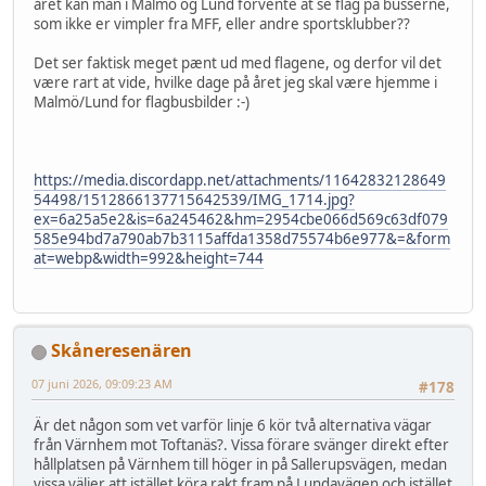
året kan man i Malmö og Lund forvente at se flag på busserne,
som ikke er vimpler fra MFF, eller andre sportsklubber??
Det ser faktisk meget pænt ud med flagene, og derfor vil det
være rart at vide, hvilke dage på året jeg skal være hjemme i
Malmö/Lund for flagbusbilder :-)
https://media.discordapp.net/attachments/11642832128649
54498/1512866137715642539/IMG_1714.jpg?
ex=6a25a5e2&is=6a245462&hm=2954cbe066d569c63df079
585e94bd7a790ab7b3115affda1358d75574b6e977&=&form
at=webp&width=992&height=744
Skåneresenären
07 juni 2026, 09:09:23 AM
#178
Är det någon som vet varför linje 6 kör två alternativa vägar
från Värnhem mot Toftanäs?. Vissa förare svänger direkt efter
hållplatsen på Värnhem till höger in på Sallerupsvägen, medan
vissa väljer att istället köra rakt fram på Lundavägen och istället