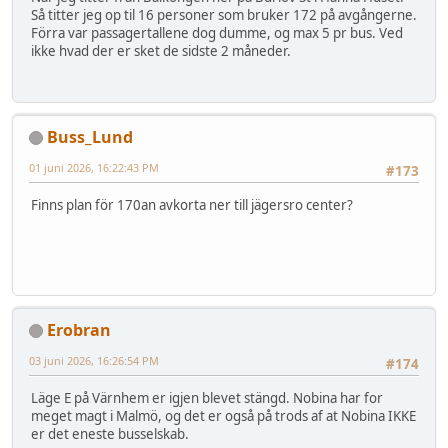
Så titter jeg op til 16 personer som bruker 172 på avgångerne.
Förra var passagertallene dog dumme, og max 5 pr bus. Ved
ikke hvad der er sket de sidste 2 måneder.
Buss_Lund
01 juni 2026, 16:22:43 PM
#173
Finns plan för 170an avkorta ner till jägersro center?
Erobran
03 juni 2026, 16:26:54 PM
#174
Läge E på Värnhem er igjen blevet stängd. Nobina har for
meget magt i Malmö, og det er også på trods af at Nobina IKKE
er det eneste busselskab.