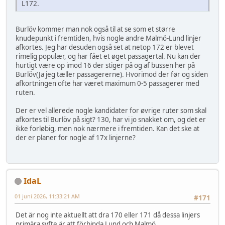
L172.
Burlöv kommer man nok også til at se som et større
knudepunkt i fremtiden, hvis nogle andre Malmö-Lund linjer
afkortes. Jeg har desuden også set at netop 172 er blevet
rimelig populær, og har fået et øget passagertal. Nu kan der
hurtigt være op imod 16 der stiger på og af bussen her på
Burlöv(Ja jeg tæller passagererne). Hvorimod der før og siden
afkortningen ofte har været maximum 0-5 passagerer med
ruten.
Der er vel allerede nogle kandidater for øvrige ruter som skal
afkortes til Burlöv på sigt? 130, har vi jo snakket om, og det er
ikke forløbig, men nok nærmere i fremtiden. Kan det ske at
der er planer for nogle af 17x linjerne?
IdaL
01 juni 2026, 11:33:21 AM
#171
Det är nog inte aktuellt att dra 170 eller 171 då dessa linjers
primära syfte är att förbinda Lund och Malmö.