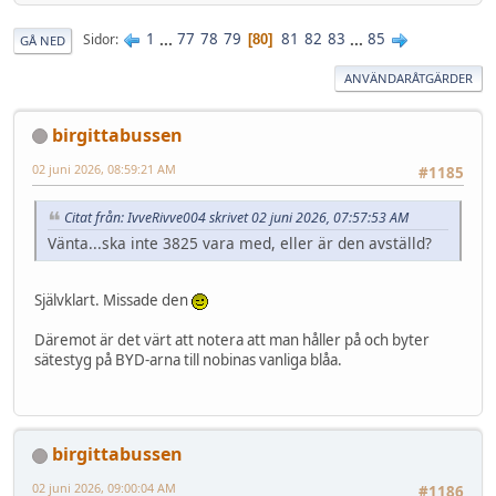
1
...
77
78
79
81
82
83
...
85
Sidor
80
GÅ NED
ANVÄNDARÅTGÄRDER
birgittabussen
02 juni 2026, 08:59:21 AM
#1185
Citat från: IvveRivve004 skrivet 02 juni 2026, 07:57:53 AM
Vänta...ska inte 3825 vara med, eller är den avställd?
Självklart. Missade den
Däremot är det värt att notera att man håller på och byter
sätestyg på BYD-arna till nobinas vanliga blåa.
birgittabussen
02 juni 2026, 09:00:04 AM
#1186