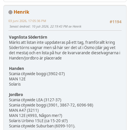
Henrik
03 juni 2026, 17:05:36 PM
#1194
Senast ändrad:
: 10 juli 2026, 22:19:43 PM av Henrik
Vagnlista Södertörn
Märks att listan inte uppdateras på ett tag, framförallt kring
Södertörns vagnar men så här ser det ut i Ösmo (där jag vet
det mesta) och en lista på hur de kvarvarande dieselvagnarna i
Handen/Jordbro är placerade
Handen
Scania citywide boggi (3902-07)
MAN 12E
Solaris
Jordbro
Scania citywide LEA (3127-37)
Scania citywide boggi (3901, 3867-72, 6096-98)
MAN A47 (3211)
MAN 12E (4993, Någon mer?)
Solaris Urbino 15LE (ca 15-20 st?)
Scania citywide Suburban (6099-101).