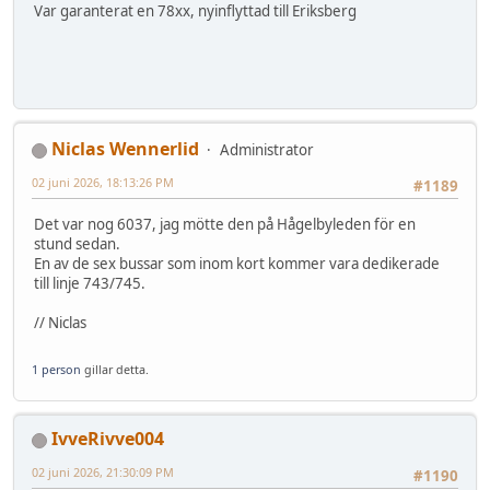
Var garanterat en 78xx, nyinflyttad till Eriksberg
Niclas Wennerlid
Administrator
02 juni 2026, 18:13:26 PM
#1189
Det var nog 6037, jag mötte den på Hågelbyleden för en
stund sedan.
En av de sex bussar som inom kort kommer vara dedikerade
till linje 743/745.
// Niclas
1 person
gillar detta.
IvveRivve004
02 juni 2026, 21:30:09 PM
#1190