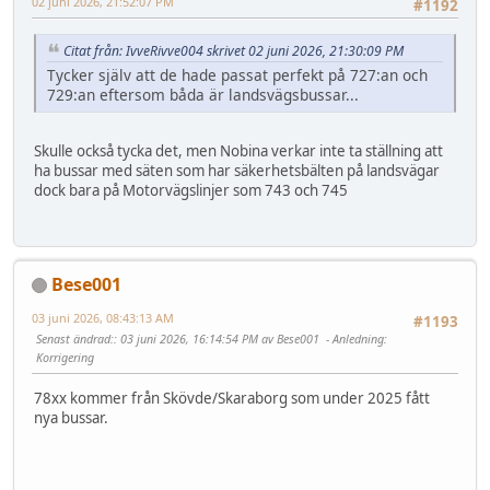
02 juni 2026, 21:52:07 PM
#1192
Citat från: IvveRivve004 skrivet 02 juni 2026, 21:30:09 PM
Tycker själv att de hade passat perfekt på 727:an och
729:an eftersom båda är landsvägsbussar...
Skulle också tycka det, men Nobina verkar inte ta ställning att
ha bussar med säten som har säkerhetsbälten på landsvägar
dock bara på Motorvägslinjer som 743 och 745
Bese001
03 juni 2026, 08:43:13 AM
#1193
Senast ändrad:
: 03 juni 2026, 16:14:54 PM av Bese001
Anledning
:
Korrigering
78xx kommer från Skövde/Skaraborg som under 2025 fått
nya bussar.