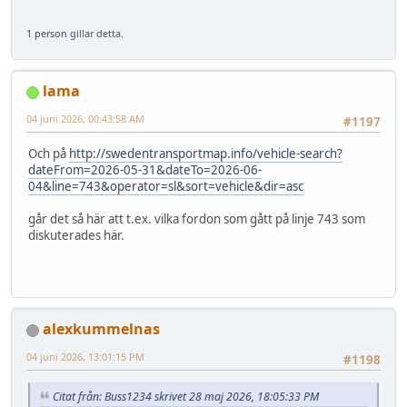
1 person
gillar detta.
lama
04 juni 2026, 00:43:58 AM
#1197
Och på
http://swedentransportmap.info/vehicle-search?
dateFrom=2026-05-31&dateTo=2026-06-
04&line=743&operator=sl&sort=vehicle&dir=asc
går det så här att t.ex. vilka fordon som gått på linje 743 som
diskuterades här.
alexkummelnas
04 juni 2026, 13:01:15 PM
#1198
Citat från: Buss1234 skrivet 28 maj 2026, 18:05:33 PM