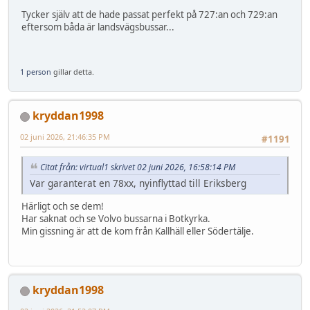
Tycker själv att de hade passat perfekt på 727:an och 729:an
eftersom båda är landsvägsbussar...
1 person
gillar detta.
kryddan1998
02 juni 2026, 21:46:35 PM
#1191
Citat från: virtual1 skrivet 02 juni 2026, 16:58:14 PM
Var garanterat en 78xx, nyinflyttad till Eriksberg
Härligt och se dem!
Har saknat och se Volvo bussarna i Botkyrka.
Min gissning är att de kom från Kallhäll eller Södertälje.
kryddan1998