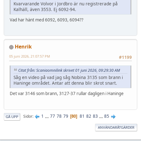
Kvarvarande Volvor i Jordbro är nu registrerade på
Kalhäll, även 3553. Ej 6092-94.
Vad har hänt med 6092, 6093, 6094??
Henrik
05 juni 2026, 21:07:57 PM
#1199
Citat från: Scaniaomnilink skrivet 01 juni 2026, 09:29:30 AM
Såg en video på vad jag såg Nobina 3135 som brann i
Haninge området. Antar att denna blir skrot snart.
Det var 3146 som brann, 3127-37 rullar dagligen i Haninge
1
...
77
78
79
81
82
83
...
85
Sidor
80
GÅ UPP
ANVÄNDARÅTGÄRDER