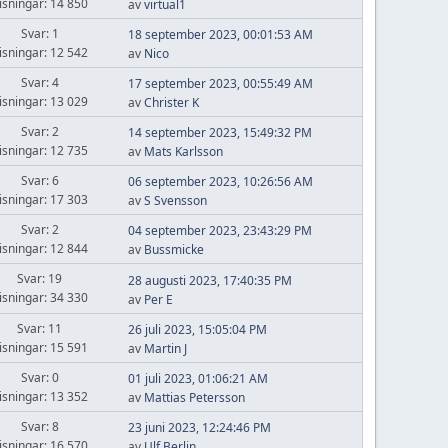
isningar: 14 850
av
virtual1
Svar: 1
18 september 2023, 00:01:53 AM
isningar: 12 542
av
Nico
Svar: 4
17 september 2023, 00:55:49 AM
isningar: 13 029
av
Christer K
Svar: 2
14 september 2023, 15:49:32 PM
isningar: 12 735
av
Mats Karlsson
Svar: 6
06 september 2023, 10:26:56 AM
isningar: 17 303
av
S Svensson
Svar: 2
04 september 2023, 23:43:29 PM
isningar: 12 844
av
Bussmicke
Svar: 19
28 augusti 2023, 17:40:35 PM
isningar: 34 330
av
Per E
Svar: 11
26 juli 2023, 15:05:04 PM
isningar: 15 591
av
Martin J
Svar: 0
01 juli 2023, 01:06:21 AM
isningar: 13 352
av
Mattias Petersson
Svar: 8
23 juni 2023, 12:24:46 PM
isningar: 16 570
av
Ulf Berlin