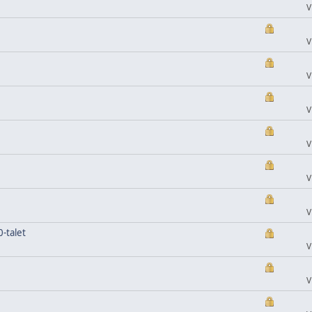
V
V
V
V
V
V
V
-talet
V
V