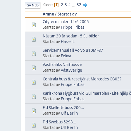
2
3
4
...
32
Sidor
1
GÅ NED
Ämne
/
Startat av
Cityterminalen 14/6 2005
Startat av
Frippe Fribas
Nästan 30 år sedan - 5 SL-bilder
Startat av
Hasse L
Servicemanual till Volvo B10M -87
Startat av
Felixa
Västtrafiks Nattbussar
Startat av
VästSverige
Centrala buss & resetjänst Mercedes O303?
Startat av
Frippe Fribas
Karlskrona Flygbuss vid Gullmarsplan - Lite hjälp 
Startat av
Frippe Fribas
F d Skelleftebuss 200...
Startat av
Ulf Berlin
F d Swebus 5298...
Startat av
Ulf Berlin