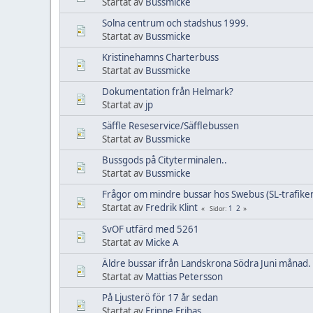
Startat av
Bussmicke
Solna centrum och stadshus 1999.
Startat av
Bussmicke
Kristinehamns Charterbuss
Startat av
Bussmicke
Dokumentation från Helmark?
Startat av
jp
Säffle Reseservice/Säfflebussen
Startat av
Bussmicke
Bussgods på Cityterminalen..
Startat av
Bussmicke
Frågor om mindre bussar hos Swebus (SL-trafike
Startat av
Fredrik Klint
1
2
Sidor
SvOF utfärd med 5261
Startat av
Micke A
Äldre bussar ifrån Landskrona Södra Juni månad.
Startat av
Mattias Petersson
På Ljusterö för 17 år sedan
Startat av
Frippe Fribas