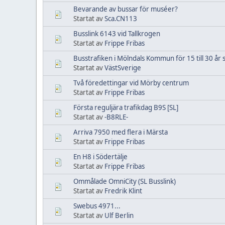
Bevarande av bussar för muséer?
Startat av
Sca.CN113
Busslink 6143 vid Tallkrogen
Startat av
Frippe Fribas
Busstrafiken i Mölndals Kommun för 15 till 30 år
Startat av
VästSverige
Två föredettingar vid Mörby centrum
Startat av
Frippe Fribas
Första reguljära trafikdag B9S [SL]
Startat av
-B8RLE-
Arriva 7950 med flera i Märsta
Startat av
Frippe Fribas
En H8 i Södertälje
Startat av
Frippe Fribas
Ommålade OmniCity (SL Busslink)
Startat av
Fredrik Klint
Swebus 4971...
Startat av
Ulf Berlin