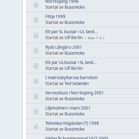
Norrköping 1998
Startat av
Bussmicke
Fittja 1999
Startat av
Bussmicke
Ett par SL bussar i UL land...
Startat av
Ulf Berlin
1
2
Sidor
Ryds Långbro 2001
Startat av
Bussmicke
Ett par ULbussar i SL land...
Startat av
Ulf Berlin
I matrisskyltarnas barndom
Startat av
Ted Selander
Servicebuss i Norrköping 2001
Startat av
Bussmicke
Liljeholmen i mars 2001
Startat av
Bussmicke
Tekniska Högskolan (T) 1998
Startat av
Bussmicke
Västerås bussterminal 10/7 2000