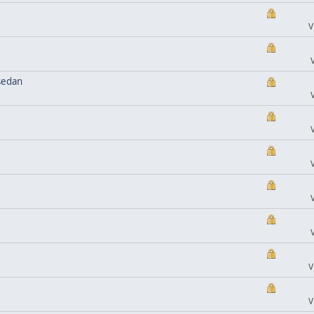
V
 sedan
V
V