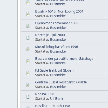
Startat av
Bussmicke
Busslink 6515 i Norrköping 2001
Startat av
Bussmicke
Liljeholmen i november 1999
Startat av
Bussmicke
Norrtelje 8 juli 2000
Startat av
Bussmicke
Muskö örlogsbas våren 1996
Startat av
Bussmicke
Buss vänder på plattformen i Gåsahaga
Startat av
Bussmicke
Fd Gävle Trafik vid Globen
Startat av
Bussmicke
Centrala Buss & Resetjänst KKP836
Startat av
Bussmicke
Nobina 0096...
Startat av
Ulf Berlin
Busslink 1191 och 1198