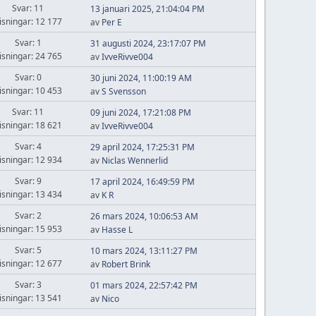
Svar: 11
13 januari 2025, 21:04:04 PM
isningar: 12 177
av
Per E
Svar: 1
31 augusti 2024, 23:17:07 PM
isningar: 24 765
av
IvveRivve004
Svar: 0
30 juni 2024, 11:00:19 AM
isningar: 10 453
av
S Svensson
Svar: 11
09 juni 2024, 17:21:08 PM
isningar: 18 621
av
IvveRivve004
Svar: 4
29 april 2024, 17:25:31 PM
isningar: 12 934
av
Niclas Wennerlid
Svar: 9
17 april 2024, 16:49:59 PM
isningar: 13 434
av
K R
Svar: 2
26 mars 2024, 10:06:53 AM
isningar: 15 953
av
Hasse L
Svar: 5
10 mars 2024, 13:11:27 PM
isningar: 12 677
av
Robert Brink
Svar: 3
01 mars 2024, 22:57:42 PM
isningar: 13 541
av
Nico