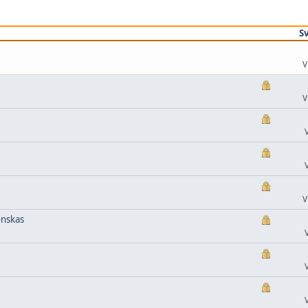
S
V
V
V
önskas