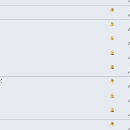
V
V
V
V
V
V
n)
V
V
V
V