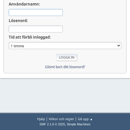
Användarnamn:
Lösenord:
Tid att förbli inloggad:
Glömt bort ditt lösenord?
|
|
Hjälp
Villkor och regler
Gå upp ▲
,
SMF 2.1.6 © 2025
Simple Machines