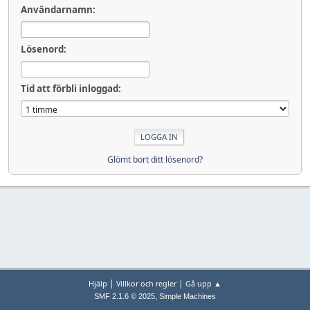
Användarnamn:
Lösenord:
Tid att förbli inloggad:
Glömt bort ditt lösenord?
|
|
Hjälp
Villkor och regler
Gå upp ▲
,
SMF 2.1.6 © 2025
Simple Machines