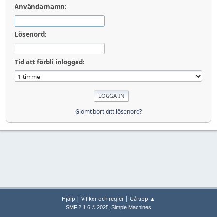
Användarnamn:
Lösenord:
Tid att förbli inloggad:
Glömt bort ditt lösenord?
|
|
Hjälp
Villkor och regler
Gå upp ▲
,
SMF 2.1.6 © 2025
Simple Machines