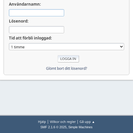
Användarnamn:
Lösenord:
Tid att förbli inloggad:
Glömt bort ditt lösenord?
|
|
Hjälp
Villkor och regler
Gå upp ▲
,
SMF 2.1.6 © 2025
Simple Machines