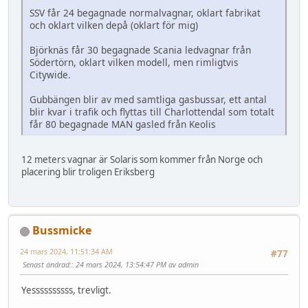
SSV får 24 begagnade normalvagnar, oklart fabrikat
och oklart vilken depå (oklart för mig)
Björknäs får 30 begagnade Scania ledvagnar från
Södertörn, oklart vilken modell, men rimligtvis
Citywide.
Gubbängen blir av med samtliga gasbussar, ett antal
blir kvar i trafik och flyttas till Charlottendal som totalt
får 80 begagnade MAN gasled från Keolis
12 meters vagnar är Solaris som kommer från Norge och
placering blir troligen Eriksberg
Bussmicke
24 mars 2024, 11:51:34 AM
#77
Senast ändrad:
: 24 mars 2024, 13:54:47 PM av admin
Yessssssssss, trevligt.