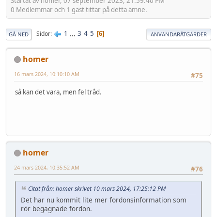
Startat av homer, 07 september 2023, 21:59:40 PM
0 Medlemmar och 1 gäst tittar på detta ämne.
1
...
3
4
5
Sidor
6
GÅ NED
ANVÄNDARÅTGÄRDER
homer
16 mars 2024, 10:10:10 AM
#75
så kan det vara, men fel tråd.
homer
24 mars 2024, 10:35:52 AM
#76
Citat från: homer skrivet 10 mars 2024, 17:25:12 PM
Det har nu kommit lite mer fordonsinformation som
rör begagnade fordon.