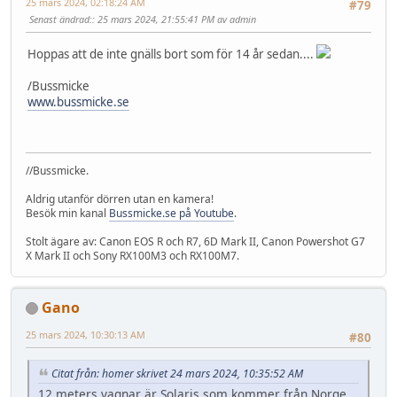
25 mars 2024, 02:18:24 AM
#79
Senast ändrad:
: 25 mars 2024, 21:55:41 PM av admin
Hoppas att de inte gnälls bort som för 14 år sedan....
/Bussmicke
www.bussmicke.se
//Bussmicke.
Aldrig utanför dörren utan en kamera!
Besök min kanal
Bussmicke.se på Youtube
.
Stolt ägare av: Canon EOS R och R7, 6D Mark II, Canon Powershot G7
X Mark II och Sony RX100M3 och RX100M7.
Gano
25 mars 2024, 10:30:13 AM
#80
Citat från: homer skrivet 24 mars 2024, 10:35:52 AM
12 meters vagnar är Solaris som kommer från Norge