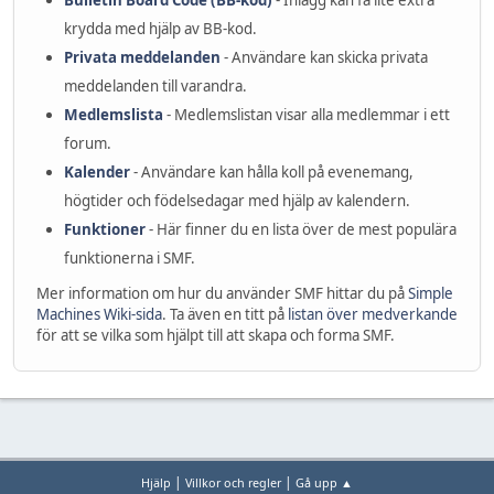
Bulletin Board Code (BB-kod)
- Inlägg kan få lite extra
krydda med hjälp av BB-kod.
Privata meddelanden
- Användare kan skicka privata
meddelanden till varandra.
Medlemslista
- Medlemslistan visar alla medlemmar i ett
forum.
Kalender
- Användare kan hålla koll på evenemang,
högtider och födelsedagar med hjälp av kalendern.
Funktioner
- Här finner du en lista över de mest populära
funktionerna i SMF.
Mer information om hur du använder SMF hittar du på
Simple
Machines Wiki-sida
. Ta även en titt på
listan över medverkande
för att se vilka som hjälpt till att skapa och forma SMF.
|
|
Hjälp
Villkor och regler
Gå upp ▲