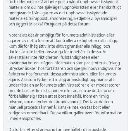
förbinder dig också att inte posta något upphovsrättsskyddat
material om du inte själv äger upphovsrätten eller har skriftligt
medgivande från ägaren av det upphovsrättsskyddade
materialet. Skräppost, annonsering, kedjebrev, pyramidspel
och tiggeri är också förbjudet på detta forum.
Notera att det är omöjligt för forumets administration eller
ägaren av detta forum att kontrollera riktigheten i alla inlägg.
Kom därför ihåg att vi inte aktivt granskar alla inlägg, och
därför, är inte heller ansvariga för innehållet i dessa. Vi
säkerställer inte riktigheten, fullständigheten eller
användbarheten i någon information som presenteras. Inlägg
utrycker åsikter hos författaren och speglar nödvändigtvis inte
åsikterna hos forumet, dessa administration, eller forumets
ägare. Alla som tycker ett inlägg är anstötligt uppmanas att
underrätta en av forumets administratörer eller moderatorer
omedelbart. Administrationen eller ägaren av detta forum
förbehåller sig rätten att ta bort innehåll, inom en rimlig
tidsram, om de tycker det är nödvändigt. Detta är dock en
manuell process så innehåll kanske inte kan tas bort eller
redigeras omedelbart. Dessa villkor gäller även för information
i medlemsprofiler.
Du förblir ytterst ansvarig för innehållet i dina postade