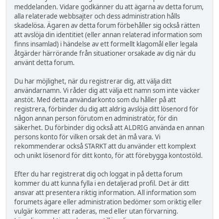
meddelanden. Vidare godkänner du att ägarna av detta forum,
alla relaterade webbsajter och dess administration hålls
skadelösa. Ägaren av detta forum förbehåller sig också rätten
att avslöja din identitiet (eller annan relaterad information som
finns insamlad) i händelse av ett formellt klagomål eller legala
åtgärder härrörande från situationer orsakade av dig när du
använt detta forum.
Du har möjlighet, när du registrerar dig, att välja ditt
användarnamn. Vi råder dig att välja ett namn som inte väcker
anstöt. Med detta användarkonto som du håller på att
registrera, förbinder du dig att aldrig avslöja ditt lösenord för
någon annan person förutom en administratör, för din
säkerhet. Du förbinder dig också att ALDRIG använda en annan
persons konto för vilken orsak det än må vara. Vi
rekommenderar också STARKT att du använder ett komplext
och unikt lösenord för ditt konto, för att förebygga kontostöld.
Efter du har registrerat dig och loggat in på detta forum
kommer du att kunna fylla i en detaljerad profil. Det är ditt
ansvar att presentera riktig information. All information som
forumets ägare eller administration bedömer som oriktig eller
vulgär kommer att raderas, med eller utan förvarning.