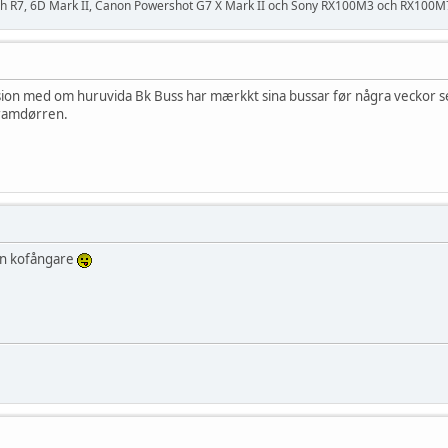
och R7, 6D Mark II, Canon Powershot G7 X Mark II och Sony RX100M3 och RX100M
ion med om huruvida Bk Buss har mærkkt sina bussar før några veckor seda
framdørren.
en kofångare