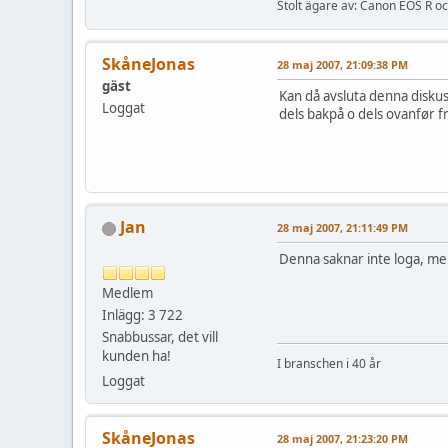
Stolt ägare av: Canon EOS R 
SkåneJonas
28 maj 2007, 21:09:38 PM
gäst
Kan då avsluta denna diskus
Loggat
dels bakpå o dels ovanfør 
Jan
28 maj 2007, 21:11:49 PM
Denna saknar inte loga, m
Medlem
Inlägg: 3 722
Snabbussar, det vill
kunden ha!
I branschen i 40 år
Loggat
SkåneJonas
28 maj 2007, 21:23:20 PM