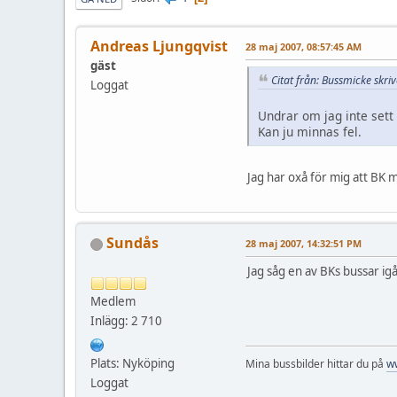
Andreas Ljungqvist
28 maj 2007, 08:57:45 AM
gäst
Citat från: Bussmicke skr
Loggat
Undrar om jag inte set
Kan ju minnas fel.
Jag har oxå för mig att BK m
Sundås
28 maj 2007, 14:32:51 PM
Jag såg en av BKs bussar ig
Medlem
Inlägg: 2 710
Plats: Nyköping
Mina bussbilder hittar du på
w
Loggat