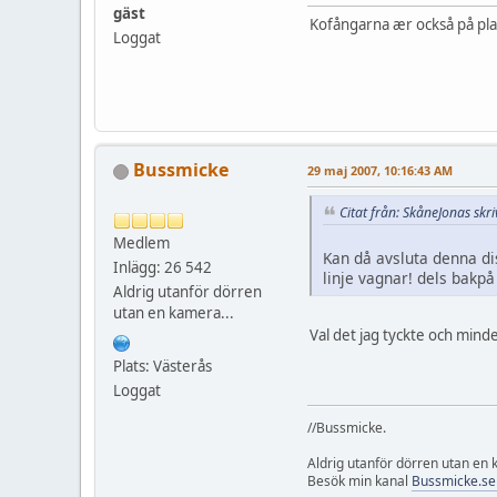
gäst
Kofångarna ær också på pla
Loggat
Bussmicke
29 maj 2007, 10:16:43 AM
Citat från: SkåneJonas sk
Medlem
Kan då avsluta denna di
Inlägg: 26 542
linje vagnar! dels bakp
Aldrig utanför dörren
utan en kamera...
Val det jag tyckte och mind
Plats: Västerås
Loggat
//Bussmicke.
Aldrig utanför dörren utan en
Besök min kanal
Bussmicke.se