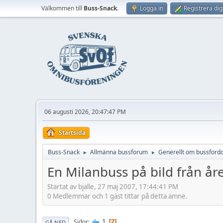
Välkommen till
Buss-Snack
.
Logga in
Registrera dig
06 augusti 2026, 20:47:47 PM
Startsida
Buss-Snack
Allmänna bussforum
Generellt om bussford
►
►
En Milanbuss på bild från å
Startat av bjalle, 27 maj 2007, 17:44:41 PM
0 Medlemmar och 1 gäst tittar på detta ämne.
1
Sidor
2
GÅ NED