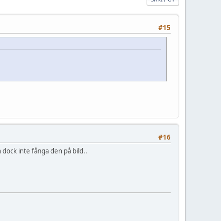
#15
#16
dock inte fånga den på bild..