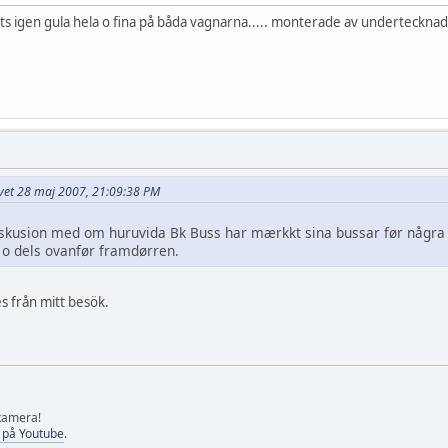
ts igen gula hela o fina på båda vagnarna..... monterade av undertecknad
rivet 28 maj 2007, 21:09:38 PM
skusion med om huruvida Bk Buss har mærkkt sina bussar før några v
å o dels ovanfør framdørren.
es från mitt besök.
 kamera!
 på Youtube
.