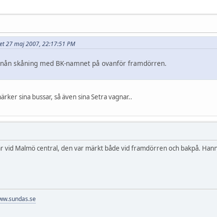
ivet 27 maj 2007, 22:17:51 PM
t nån skåning med BK-namnet på ovanför framdörren.
ärker sina bussar, så även sina Setra vagnar..
år vid Malmö central, den var märkt både vid framdörren och bakpå. Hann 
ww.sundas.se