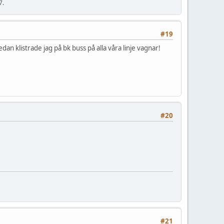
7.
#19
n klistrade jag på bk buss på alla våra linje vagnar!
#20
#21