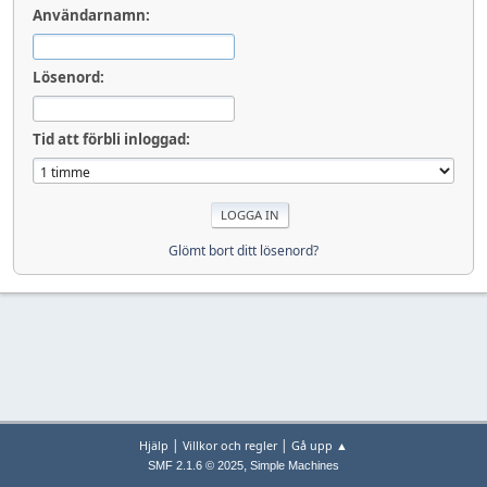
Användarnamn:
Lösenord:
Tid att förbli inloggad:
Glömt bort ditt lösenord?
|
|
Hjälp
Villkor och regler
Gå upp ▲
,
SMF 2.1.6 © 2025
Simple Machines