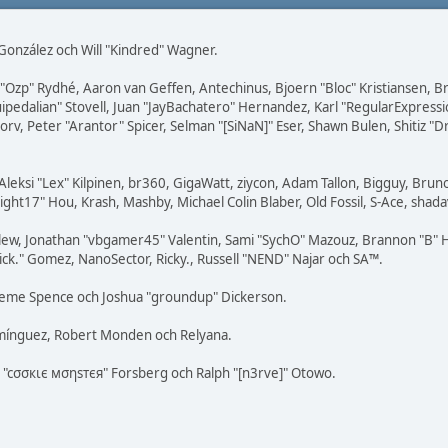
i" González och Will "Kindred" Wagner.
ar "Ozp" Rydhé, Aaron van Geffen, Antechinus, Bjoern "Bloc" Kristiansen,
squipedalian" Stovell, Juan "JayBachatero" Hernandez, Karl "RegularExpr
orv, Peter "Arantor" Spicer, Selman "[SiNaN]" Eser, Shawn Bulen, Shitiz 
Aleksi "Lex" Kilpinen, br360, GigaWatt, ziycon, Adam Tallon, Bigguy, Brun
ight17" Hou, Krash, Mashby, Michael Colin Blaber, Old Fossil, S-Ace, sha
lew, Jonathan "vbgamer45" Valentin, Sami "SychO" Mazouz, Brannon "B" H
ick." Gomez, NanoSector, Ricky., Russell "NEND" Najar och SA™.
 Graeme Spence och Joshua "groundup" Dickerson.
omínguez, Robert Monden och Relyana.
us "cσσкιє мσηѕтєя" Forsberg och Ralph "[n3rve]" Otowo.