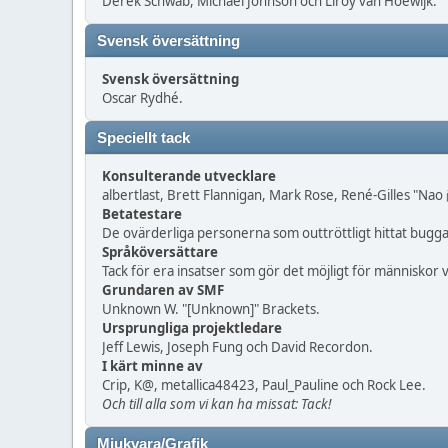
Derek Schwab, Michael Johnson och Liroy van Hoewijk.
Svensk översättning
Svensk översättning
Oscar Rydhé.
Speciellt tack
Konsulterande utvecklare
albertlast, Brett Flannigan, Mark Rose, René-Gilles "Nao
Betatestare
De ovärderliga personerna som outtröttligt hittat buggar
Språköversättare
Tack för era insatser som gör det möjligt för människor
Grundaren av SMF
Unknown W. "[Unknown]" Brackets.
Ursprungliga projektledare
Jeff Lewis, Joseph Fung och David Recordon.
I kärt minne av
Crip, K@, metallica48423, Paul_Pauline och Rock Lee.
Och till alla som vi kan ha missat: Tack!
Mjukvara/Grafik