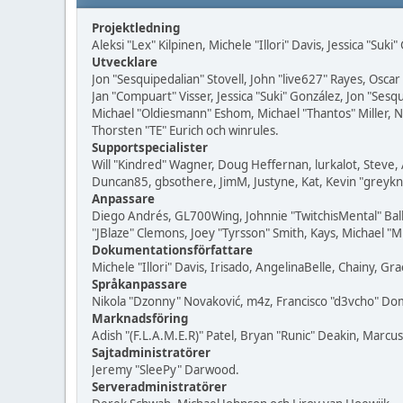
Projektledning
Aleksi "Lex" Kilpinen, Michele "Illori" Davis, Jessica "Suk
Utvecklare
Jon "Sesquipedalian" Stovell, John "live627" Rayes, Osc
Jan "Compuart" Visser, Jessica "Suki" González, Jon "Se
Michael "Oldiesmann" Eshom, Michael "Thantos" Miller, N
Thorsten "TE" Eurich och winrules.
Supportspecialister
Will "Kindred" Wagner, Doug Heffernan, lurkalot, Steve, 
Duncan85, gbsothere, JimM, Justyne, Kat, Kevin "greykn
Anpassare
Diego Andrés, GL700Wing, Johnnie "TwitchisMental" Bal
"JBlaze" Clemons, Joey "Tyrsson" Smith, Kays, Michael "M
Dokumentationsförfattare
Michele "Illori" Davis, Irisado, AngelinaBelle, Chainy,
Språkanpassare
Nikola "Dzonny" Novaković, m4z, Francisco "d3vcho" D
Marknadsföring
Adish "(F.L.A.M.E.R)" Patel, Bryan "Runic" Deakin, Marc
Sajtadministratörer
Jeremy "SleePy" Darwood.
Serveradministratörer