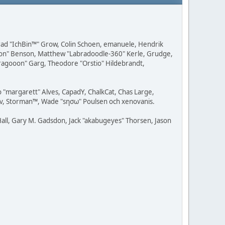
 Brad "IchBin™" Grow, Colin Schoen, emanuele, Hendrik
ession" Benson, Matthew "Labradoodle-360" Kerle, Grudge,
"Dragooon" Garg, Theodore "Orstio" Hildebrandt,
o "margarett" Alves, CapadY, ChalkCat, Chas Large,
dav, Storman™, Wade "sησω" Poulsen och xenovanis.
all, Gary M. Gadsdon, Jack "akabugeyes" Thorsen, Jason