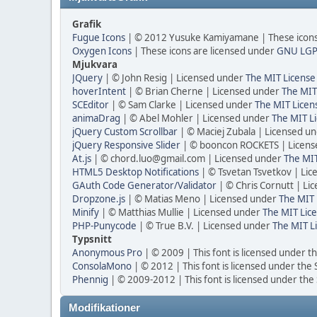
Grafik
Fugue Icons
| © 2012 Yusuke Kamiyamane | These icons 
Oxygen Icons
| These icons are licensed under
GNU LGP
Mjukvara
JQuery
| © John Resig | Licensed under
The MIT License
hoverIntent
| © Brian Cherne | Licensed under
The MIT
SCEditor
| © Sam Clarke | Licensed under
The MIT Licen
animaDrag
| © Abel Mohler | Licensed under
The MIT Li
jQuery Custom Scrollbar
| © Maciej Zubala | Licensed u
jQuery Responsive Slider
| © booncon ROCKETS | Licen
At.js
| © chord.luo@gmail.com | Licensed under
The MIT
HTML5 Desktop Notifications
| © Tsvetan Tsvetkov | Li
GAuth Code Generator/Validator
| © Chris Cornutt | L
Dropzone.js
| © Matias Meno | Licensed under
The MIT 
Minify
| © Matthias Mullie | Licensed under
The MIT Lice
PHP-Punycode
| © True B.V. | Licensed under
The MIT L
Typsnitt
Anonymous Pro
| © 2009 | This font is licensed under t
ConsolaMono
| © 2012 | This font is licensed under the
Phennig
| © 2009-2012 | This font is licensed under the
Modifikationer