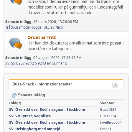
och skalor. I denna avdelning hamnar då trådar om
modeller som rullar på gummihjul och i undantagsfall
då även larvfötter och motsvarande.
Senaste inlägg:
16 mars 2026, 13:26:06 PM
Trådbussmodellbygge i st...
av
Nico
Ordet är fritt
Här kan det diskuteras om allt annat som inte passar i
ovanstående kategorier.
Senaste inlägg:
02 augusti 2026, 17:48:48 PM
SV: SS B257 9242 o 9243
av
Gunnar D
Buss-Snack - Informationscenter
Senaste inlägg
Inlägg
Skapare
SV: Översikt över Keolis vagnar i Stockholm
Buss1234
SV: VR Tyresö, vagnlista.
Buss1234
SV: Översikt över Keolis vagnar i Stockholm
IvveRivve004
SV: Helsingborg med omnejd
Peter L