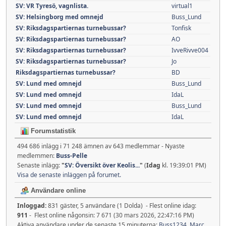
SV: VR Tyresö, vagnlista.
virtual1
SV: Helsingborg med omnejd
Buss_Lund
SV: Riksdagspartiernas turnebussar?
Tonfisk
SV: Riksdagspartiernas turnebussar?
AO
SV: Riksdagspartiernas turnebussar?
IvveRivve004
SV: Riksdagspartiernas turnebussar?
Jo
Riksdagspartiernas turnebussar?
BD
SV: Lund med omnejd
Buss_Lund
SV: Lund med omnejd
IdaL
SV: Lund med omnejd
Buss_Lund
SV: Lund med omnejd
IdaL
Forumstatistik
494 686 inlägg i 71 248 ämnen av 643 medlemmar - Nyaste
medlemmen:
Buss-Pelle
Senaste inlägg:
"
SV: Översikt över Keolis...
"
(
Idag
kl. 19:39:01 PM)
Visa de senaste inläggen på forumet.
Användare online
Inloggad:
831 gäster, 5 användare (1 Dolda) - Flest online idag:
911
- Flest online någonsin: 7 671 (30 mars 2026, 22:47:16 PM)
Aktiva användare under de senaste 15 minuterna:
Buss1234
,
Marc
,