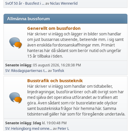
SvOf 50 år - Bussfest i ...
av
Niclas Wennerlid
Allmänna bussforum
Generellt om bussfordon
Här skriver vi inlägg och lägger in bilder som handlar
om just bussarnas utseende, beteende mm. i sig samt
även enskilda fordonsanskaffningar mm. Primärt
hanteras här då sådant som berör nutid och ungefär
15 år tillbaka i tiden.
Senaste inlägg:
05 augusti 2026, 16:28:38 PM
SV: Riksdagspartiernas t...
av
Tonfisk
Busstrafik och bussteknik
Här skriver vi inlägg som handlar om tidtabeller,
linjedragningar, bussförarlöner och allt övrigt som har
med själva det operativa utförandet av trafiken att
göra. Även sådant som rör bussrelaterade olyckor
samt busstekniska frågor hör hemma här. Samma
tidsintervall gäller här som för föregående undertavla.
Senaste inlägg:
Idag
kl. 19:00:48 PM
SV: Helsingborg med omne...
av
Peter L