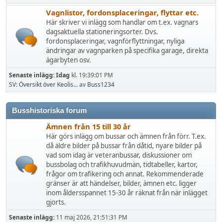
Vagnlistor, fordonsplaceringar, flyttar etc.
Här skriver vi inlägg som handlar om t.ex. vagnars
dagsaktuella stationeringsorter. Dvs.
fordonsplaceringar, vagnförflyttningar, nyliga
ändringar av vagnparken på specifika garage, direkta
ägarbyten osv.
Senaste inlägg:
Idag
kl. 19:39:01 PM
SV: Översikt över Keolis...
av
Buss1234
Busshistoriska forum
Ämnen från 15 till 30 år
Här görs inlägg om bussar och ämnen från förr. T.ex.
då äldre bilder på bussar från dåtid, nyare bilder på
vad som idag är veteranbussar, diskussioner om
bussbolag och trafikhuvudmän, tidtabeller, kartor,
frågor om trafikering och annat. Rekommenderade
gränser är att händelser, bilder, ämnen etc. ligger
inom åldersspannet 15-30 år räknat från när inlägget
gjorts.
Senaste inlägg:
11 maj 2026, 21:51:31 PM