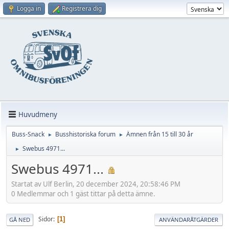
Logga in
Registrera dig
Huvudmeny
Buss-Snack
Busshistoriska forum
Ämnen från 15 till 30 år
►
►
Swebus 4971...
►
Swebus 4971...
Startat av Ulf Berlin, 20 december 2024, 20:58:46 PM
0 Medlemmar och 1 gäst tittar på detta ämne.
Sidor
1
GÅ NED
ANVÄNDARÅTGÄRDER