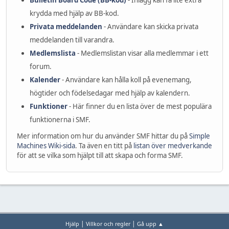
Bulletin Board Code (BB-kod)
- Inlägg kan få lite extra
krydda med hjälp av BB-kod.
Privata meddelanden
- Användare kan skicka privata
meddelanden till varandra.
Medlemslista
- Medlemslistan visar alla medlemmar i ett
forum.
Kalender
- Användare kan hålla koll på evenemang,
högtider och födelsedagar med hjälp av kalendern.
Funktioner
- Här finner du en lista över de mest populära
funktionerna i SMF.
Mer information om hur du använder SMF hittar du på
Simple
Machines Wiki-sida
. Ta även en titt på
listan över medverkande
för att se vilka som hjälpt till att skapa och forma SMF.
|
|
Hjälp
Villkor och regler
Gå upp ▲