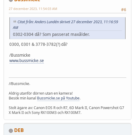
27 december 2023, 11:54:03 AM
#6
Citat från: Anders Lundén skrivet 27 december 2023, 11:16:59
AM
0302-0304 då? Som passerat maxålder.
0300, 0301 & 3778-3782(?) då?
/Bussmicke
www.bussmicke.se
//Bussmicke.
Aldrig utanför dörren utan en kamera!
Besök min kanal
Bussmicke.se på Youtube
.
Stolt ägare av: Canon EOS R och R7, 6D Mark II, Canon Powershot G7
X Mark II och Sony RX100M3 och RX100M7.
DEB