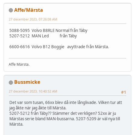
Affe/Märsta
27 december 2023, 07:26:08 AM
5088-5095 Volvo B8RLE Normal från Täby
5207-5212 MAN Led från Täby
6600-6616 Volvo B12 Boggie avyttrade från Märsta.
Affe Märsta.
Bussmicke
27 december 2023, 10:40:52 AM
#1
Det var som tusan, 66xx blev då inte långlivade. Vilken tur att
jag åkte när jag åkte till Märsta.
5207-5212 från Täby?? Stämmer det verkligen? 52xx är ju
Märstas serie bland MAN-bussarna. 5207-5209 är väl nya till
Märsta.