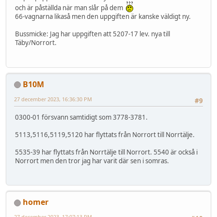
och är påställda när man slår på dem
66-vagnarna likaså men den uppgiften är kanske väldigt ny.
Bussmicke: Jag har uppgiften att 5207-17 lev. nya till
Täby/Norrort.
B10M
27 december 2023, 16:36:30 PM
#9
0300-01 försvann samtidigt som 3778-3781.
5113,5116,5119,5120 har flyttats från Norrort till Norrtälje.
5535-39 har flyttats från Norrtälje till Norrort. 5540 är också i
Norrort men den tror jag har varit där sen i somras.
homer
27 december 2023, 17:07:13 PM