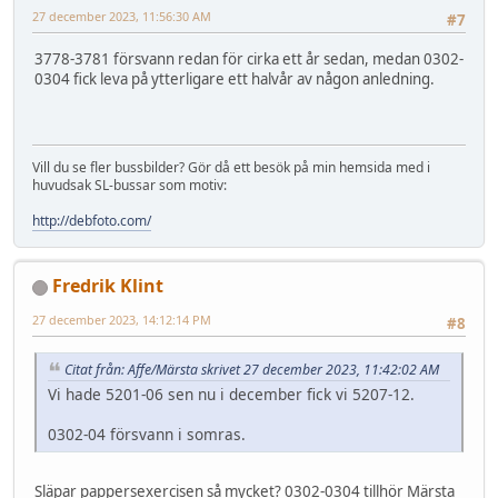
27 december 2023, 11:56:30 AM
#7
3778-3781 försvann redan för cirka ett år sedan, medan 0302-
0304 fick leva på ytterligare ett halvår av någon anledning.
Vill du se fler bussbilder? Gör då ett besök på min hemsida med i
huvudsak SL-bussar som motiv:
http://debfoto.com/
Fredrik Klint
27 december 2023, 14:12:14 PM
#8
Citat från: Affe/Märsta skrivet 27 december 2023, 11:42:02 AM
Vi hade 5201-06 sen nu i december fick vi 5207-12.
0302-04 försvann i somras.
Släpar pappersexercisen så mycket? 0302-0304 tillhör Märsta