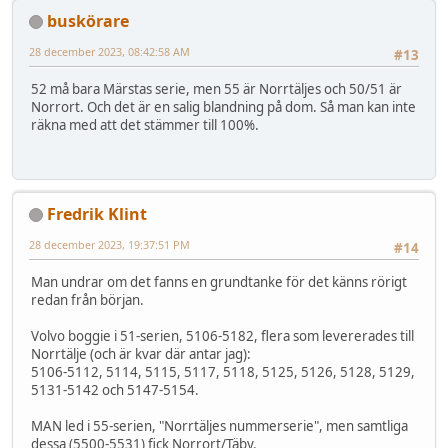
buskörare
28 december 2023, 08:42:58 AM
#13
52 må bara Märstas serie, men 55 är Norrtäljes och 50/51 är
Norrort. Och det är en salig blandning på dom. Så man kan inte
räkna med att det stämmer till 100%.
Fredrik Klint
28 december 2023, 19:37:51 PM
#14
Man undrar om det fanns en grundtanke för det känns rörigt
redan från början.
Volvo boggie i 51-serien, 5106-5182, flera som levererades till
Norrtälje (och är kvar där antar jag):
5106-5112, 5114, 5115, 5117, 5118, 5125, 5126, 5128, 5129,
5131-5142 och 5147-5154.
MAN led i 55-serien, "Norrtäljes nummerserie", men samtliga
dessa (5500-5531) fick Norrort/Täby.