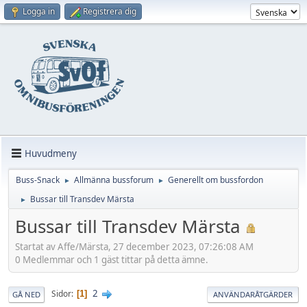
Logga in
Registrera dig
Huvudmeny
Buss-Snack
Allmänna bussforum
Generellt om bussfordon
►
►
Bussar till Transdev Märsta
►
Bussar till Transdev Märsta
Startat av Affe/Märsta, 27 december 2023, 07:26:08 AM
0 Medlemmar och 1 gäst tittar på detta ämne.
2
Sidor
1
GÅ NED
ANVÄNDARÅTGÄRDER