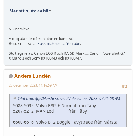
Mer att njuta av här
:
//Bussmicke.
Aldrig utanför dörren utan en kamera!
Besök min kanal
Bussmicke.se på Youtube
.
Stolt ägare av: Canon EOS R och R7, 6D Mark II, Canon Powershot G7
X Mark II och Sony RX100M3 och RX100M7.
Anders Lundén
27 december 2023, 11:16:59 AM
#2
Citat från: Affe/Märsta skrivet 27 december 2023, 07:26:08 AM
5088-5095 Volvo B8RLE Normal från Täby
5207-5212 MAN Led från Täby
6600-6616 Volvo B12 Boggie avyttrade från Märsta.