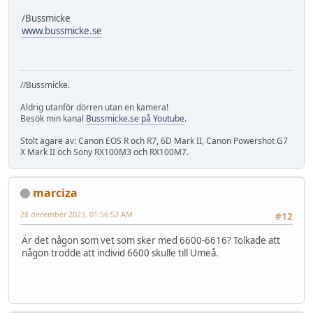
/Bussmicke
www.bussmicke.se
//Bussmicke.
Aldrig utanför dörren utan en kamera!
Besök min kanal
Bussmicke.se på Youtube
.
Stolt ägare av: Canon EOS R och R7, 6D Mark II, Canon Powershot G7
X Mark II och Sony RX100M3 och RX100M7.
marciza
28 december 2023, 01:56:52 AM
#12
Är det någon som vet som sker med 6600-6616? Tolkade att
någon trodde att individ 6600 skulle till Umeå.