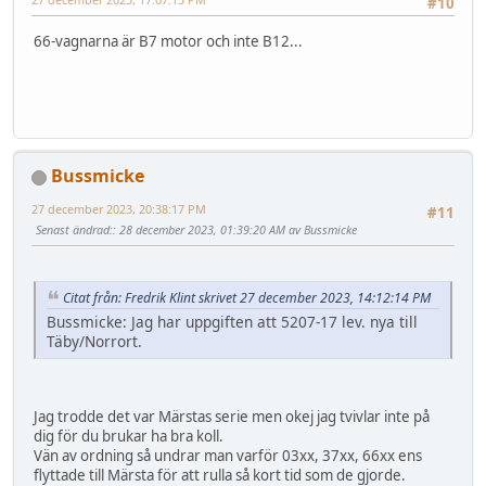
#10
66-vagnarna är B7 motor och inte B12...
Bussmicke
27 december 2023, 20:38:17 PM
#11
Senast ändrad:
: 28 december 2023, 01:39:20 AM av Bussmicke
Citat från: Fredrik Klint skrivet 27 december 2023, 14:12:14 PM
Bussmicke: Jag har uppgiften att 5207-17 lev. nya till
Täby/Norrort.
Jag trodde det var Märstas serie men okej jag tvivlar inte på
dig för du brukar ha bra koll.
Vän av ordning så undrar man varför 03xx, 37xx, 66xx ens
flyttade till Märsta för att rulla så kort tid som de gjorde.