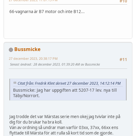
#10
66-vagnarna är B7 motor och inte B12...
Bussmicke
27 december 2023, 20:38:17 PM
#11
Senast ändrad:
: 28 december 2023, 01:39:20 AM av Bussmicke
Citat från: Fredrik Klint skrivet 27 december 2023, 14:12:14 PM
Bussmicke: Jag har uppgiften att 5207-17 lev. nya till
Täby/Norrort.
Jag trodde det var Märstas serie men okej jag tvivlar inte på
dig för du brukar ha bra koll.
Vän av ordning så undrar man varför 03xx, 37xx, 66xx ens
flyttade till Märsta för att rulla så kort tid som de gjorde.