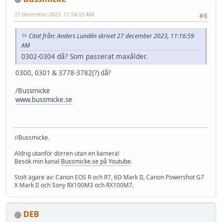
27 december 2023, 11:54:03 AM
#6
Citat från: Anders Lundén skrivet 27 december 2023, 11:16:59
AM
0302-0304 då? Som passerat maxålder.
0300, 0301 & 3778-3782(?) då?
/Bussmicke
www.bussmicke.se
//Bussmicke.
Aldrig utanför dörren utan en kamera!
Besök min kanal
Bussmicke.se på Youtube
.
Stolt ägare av: Canon EOS R och R7, 6D Mark II, Canon Powershot G7
X Mark II och Sony RX100M3 och RX100M7.
DEB