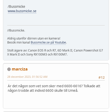
/Bussmicke
www.bussmicke.se
//Bussmicke.
Aldrig utanför dörren utan en kamera!
Besök min kanal
Bussmicke.se på Youtube
.
Stolt ägare av: Canon EOS R och R7, 6D Mark II, Canon Powershot G7
X Mark II och Sony RX100M3 och RX100M7.
marciza
28 december 2023, 01:56:52 AM
#12
Är det någon som vet som sker med 6600-6616? Tolkade att
någon trodde att individ 6600 skulle till Umeå.