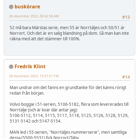
buskörare
28 december 2023, 08:42:58 AM
#13
52 må bara Märstas serie, men 55 är Norrtäljes och 50/51 är
Norrort. Och det är en salig blandning på dom. Så man kan inte
räkna med att det stämmer till 100%.
Fredrik Klint
28 december 2023, 19:37:51 PM
#14
Man undrar om det fanns en grundtanke för det känns rörigt
redan från början.
Volvo boggie i 51-serien, 5106-5182, flera som levererades till
Norrtälje (och är kvar där antar jag):
5106-5112, 5114, 5115, 5117, 5118, 5125, 5126, 5128, 5129,
5131-5142 och 5147-5154.
MAN led i 55-serien, "Norrtäljes nummerserie", men samtliga
dessa (5500-5531) fick Norrort/Täby.