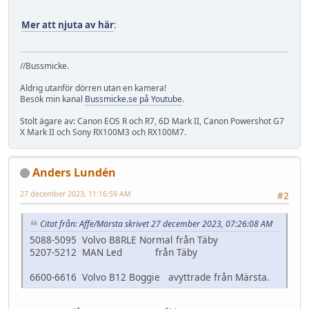
Mer att njuta av här
:
//Bussmicke.
Aldrig utanför dörren utan en kamera!
Besök min kanal
Bussmicke.se på Youtube
.
Stolt ägare av: Canon EOS R och R7, 6D Mark II, Canon Powershot G7
X Mark II och Sony RX100M3 och RX100M7.
Anders Lundén
27 december 2023, 11:16:59 AM
#2
Citat från: Affe/Märsta skrivet 27 december 2023, 07:26:08 AM
5088-5095 Volvo B8RLE Normal från Täby
5207-5212 MAN Led från Täby
6600-6616 Volvo B12 Boggie avyttrade från Märsta.