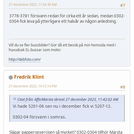
27 december 2023, 11:56:30 AM
#7
3778-3781 försvann redan för cirka ett år sedan, medan 0302-
0304 fick leva på ytterligare ett halvår av någon anledning.
Vill du se fler bussbilder? Gör då ett besök på min hemsida med i
huvudsak SL-bussar som motiv:
http://debfoto.com/
Fredrik Klint
27 december 2023, 14:12:14 PM
#8
Citat från: Affe/Märsta skrivet 27 december 2023, 11:42:02 AM
Vi hade 5201-06 sen nu i december fick vi 5207-12.
0302-04 försvann i somras.
Släpar pappersexercisen så mycket? 0302-0304 tillhör Märsta