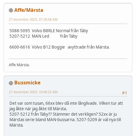
Affe/Märsta
27 december 2023, 07:26:08 AM
5088-5095 Volvo B8RLE Normal från Täby
5207-5212 MAN Led från Täby
6600-6616 Volvo B12 Boggie avyttrade från Märsta.
Affe Märsta.
Bussmicke
27 december 2023, 10:40:52 AM
#1
Det var som tusan, 66xx blev då inte långlivade. Vilken tur att
jag åkte när jag åkte till Märsta.
5207-5212 från Täby?? Stämmer det verkligen? 52xx är ju
Märstas serie bland MAN-bussarna. 5207-5209 är väl nya till
Märsta.