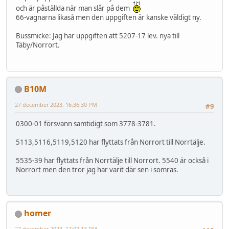
och är påställda när man slår på dem
66-vagnarna likaså men den uppgiften är kanske väldigt ny.
Bussmicke: Jag har uppgiften att 5207-17 lev. nya till
Täby/Norrort.
B10M
27 december 2023, 16:36:30 PM
#9
0300-01 försvann samtidigt som 3778-3781.
5113,5116,5119,5120 har flyttats från Norrort till Norrtälje.
5535-39 har flyttats från Norrtälje till Norrort. 5540 är också i
Norrort men den tror jag har varit där sen i somras.
homer
27 december 2023, 17:07:13 PM