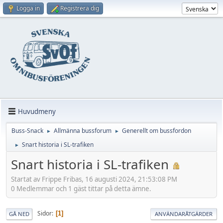
Logga in
Registrera dig
Huvudmeny
Buss-Snack
Allmänna bussforum
Generellt om bussfordon
►
►
Snart historia i SL-trafiken
►
Snart historia i SL-trafiken
Startat av Frippe Fribas, 16 augusti 2024, 21:53:08 PM
0 Medlemmar och 1 gäst tittar på detta ämne.
Sidor
1
GÅ NED
ANVÄNDARÅTGÄRDER