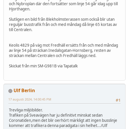
och Nybroplan där den fortsätter som linje 54 går idag upp till
Hjorthagen.
Slutligen en bild från Blekholmsterassen som också blir utan
reguljär busstrafik från och med måndag då linje 65 kortas av
till Centralen.
Keolis 4829 på väg mot Fredhäll ersätts från och med måndag
av linje 54 på sträckan Inedalsgatan-Hornsberg, resten av
sträckan mellan Centralen och Fredhäll läggs ned.
Skickat från min SM-G981B via Tapatalk
Ulf Berlin
17 augusti 2024, 14:00:45 PM
#1
Trevliga miljöbilder.
Trafiken på Sveavägen har ju definitivt minskat sedan
Coronatiden,men det blir oerhört märkligt att ingen busslinje
kommer att trafikera denna paradgata i sin helhet.../Ulf