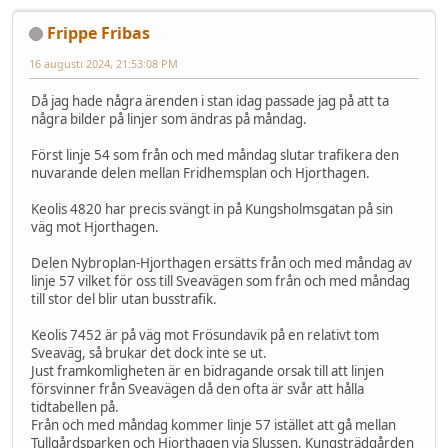
Frippe Fribas
16 augusti 2024, 21:53:08 PM
Då jag hade några ärenden i stan idag passade jag på att ta
några bilder på linjer som ändras på måndag.
Först linje 54 som från och med måndag slutar trafikera den
nuvarande delen mellan Fridhemsplan och Hjorthagen.
Keolis 4820 har precis svängt in på Kungsholmsgatan på sin
väg mot Hjorthagen.
Delen Nybroplan-Hjorthagen ersätts från och med måndag av
linje 57 vilket för oss till Sveavägen som från och med måndag
till stor del blir utan busstrafik.
Keolis 7452 är på väg mot Frösundavik på en relativt tom
Sveaväg, så brukar det dock inte se ut.
Just framkomligheten är en bidragande orsak till att linjen
försvinner från Sveavägen då den ofta är svår att hålla
tidtabellen på.
Från och med måndag kommer linje 57 istället att gå mellan
Tullgårdsparken och Hjorthagen via Slussen, Kungsträdgården