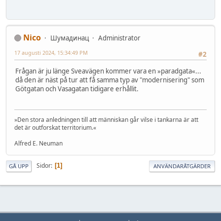
Nico
Шумадинац
Administrator
17 augusti 2024, 15:34:49 PM
#2
Frågan är ju länge Sveavägen kommer vara en »paradgata«...
då den är näst på tur att få samma typ av "modernisering" som
Götgatan och Vasagatan tidigare erhållit.
»Den stora anledningen till att människan går vilse i tankarna är att
det är outforskat territorium.«
Alfred E. Neuman
Sidor
1
GÅ UPP
ANVÄNDARÅTGÄRDER