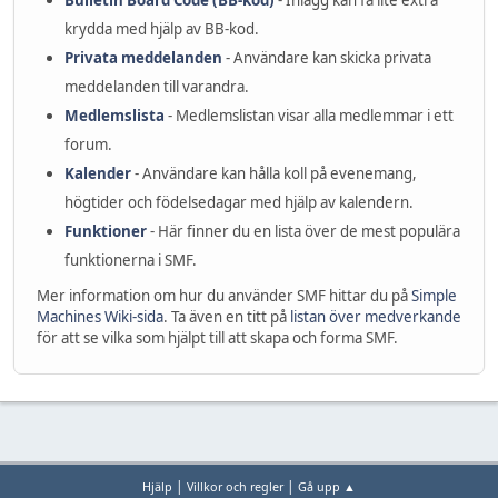
Bulletin Board Code (BB-kod)
- Inlägg kan få lite extra
krydda med hjälp av BB-kod.
Privata meddelanden
- Användare kan skicka privata
meddelanden till varandra.
Medlemslista
- Medlemslistan visar alla medlemmar i ett
forum.
Kalender
- Användare kan hålla koll på evenemang,
högtider och födelsedagar med hjälp av kalendern.
Funktioner
- Här finner du en lista över de mest populära
funktionerna i SMF.
Mer information om hur du använder SMF hittar du på
Simple
Machines Wiki-sida
. Ta även en titt på
listan över medverkande
för att se vilka som hjälpt till att skapa och forma SMF.
|
|
Hjälp
Villkor och regler
Gå upp ▲