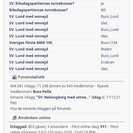
SV: Riksdagspartiernas turnebussar?
Jo
Riksdagspartiernas turnebussar?
BD
SV: Lund med omnejd
Buss_Lund
SV: Lund med omnejd
IdaL
SV: Lund med omnejd
Buss_Lund
SV: Lund med omnejd
IdaL
Sveriges första MAN 10E.
Buss1234
SV: Lund med omnejd
Walter
SV: Lund med omnejd
Buss_Lund
SV: Lund med omnejd
Erobran
SV: Lund med omnejd
IdaL
Forumstatistik
494 681 inlägg i 71 248 ämnen av 643 medlemmar - Nyaste
medlemmen:
Buss-Pelle
Senaste inlägg:
"
SV: Helsingborg med omne...
"
(
Idag
kl. 17:12:21
PM)
Visa de senaste inläggen på forumet.
Användare online
Inloggad:
803 gäster, 3 användare - Flest online idag:
911
- Flest
online någonsin: 7 671 (30 mars 2026, 22:47:16 PM)