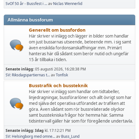
SvOf 50 år - Bussfest i ...
av
Niclas Wennerlid
Allmänna bussforum
Generellt om bussfordon
Här skriver vi inlägg och lägger in bilder som handlar
om just bussarnas utseende, beteende mm. i sig samt
även enskilda fordonsanskaffningar mm. Primärt
hanteras här då sådant som berör nutid och ungefär
15 år tillbaka i tiden.
Senaste inlägg:
05 augusti 2026, 16:28:38 PM
SV: Riksdagspartiernas t...
av
Tonfisk
Busstrafik och bussteknik
Här skriver vi inlägg som handlar om tidtabeller,
linjedragningar, bussförarlöner och allt övrigt som har
med själva det operativa utförandet av trafiken att
göra. Även sådant som rör bussrelaterade olyckor
samt busstekniska frågor hör hemma här. Samma
tidsintervall gäller här som för föregående undertavla.
Senaste inlägg:
Idag
kl. 17:12:21 PM
SV: Helsingborg med omne...
av
Buss_Lund