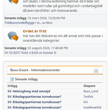
och skalor. I denna avdelning hamnar då trådar om
modeller som rullar på gummihjul och i undantagsfall
då även larvfötter och motsvarande.
Senaste inlägg:
16 mars 2026, 13:26:06 PM
Trådbussmodellbygge i st...
av
Nico
Ordet är fritt
Här kan det diskuteras om allt annat som inte passar i
ovanstående kategorier.
Senaste inlägg:
02 augusti 2026, 17:48:48 PM
SV: SS B257 9242 o 9243
av
Gunnar D
Buss-Snack - Informationscenter
Senaste inlägg
Inlägg
Skapare
SV: Helsingborg med omnejd
Buss_Lund
SV: Riksdagspartiernas turnebussar?
Tonfisk
SV: Riksdagspartiernas turnebussar?
AO
SV: Riksdagspartiernas turnebussar?
IvveRivve004