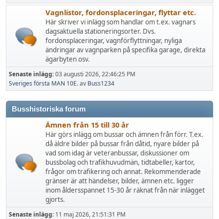
Vagnlistor, fordonsplaceringar, flyttar etc.
Här skriver vi inlägg som handlar om t.ex. vagnars
dagsaktuella stationeringsorter. Dvs.
fordonsplaceringar, vagnförflyttningar, nyliga
ändringar av vagnparken på specifika garage, direkta
ägarbyten osv.
Senaste inlägg:
03 augusti 2026, 22:46:25 PM
Sveriges första MAN 10E.
av
Buss1234
Busshistoriska forum
Ämnen från 15 till 30 år
Här görs inlägg om bussar och ämnen från förr. T.ex.
då äldre bilder på bussar från dåtid, nyare bilder på
vad som idag är veteranbussar, diskussioner om
bussbolag och trafikhuvudmän, tidtabeller, kartor,
frågor om trafikering och annat. Rekommenderade
gränser är att händelser, bilder, ämnen etc. ligger
inom åldersspannet 15-30 år räknat från när inlägget
gjorts.
Senaste inlägg:
11 maj 2026, 21:51:31 PM