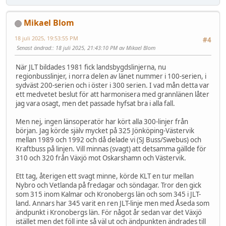
Mikael Blom
18 juli 2025, 19:53:55 PM
#4
Senast ändrad:
: 18 juli 2025, 21:43:10 PM av Mikael Blom
När JLT bildades 1981 fick landsbygdslinjerna, nu
regionbusslinjer, i norra delen av länet nummer i 100-serien, i
sydväst 200-serien och i öster i 300 serien. I vad mån detta var
ett medvetet beslut för att harmonisera med grannlänen låter
jag vara osagt, men det passade hyfsat bra i alla fall.
Men nej, ingen länsoperatör har kört alla 300-linjer från
början. Jag körde själv mycket på 325 Jönköping-Västervik
mellan 1989 och 1992 och då delade vi (SJ Buss/Swebus) och
Kraftbuss på linjen. Vill minnas (svagt) att detsamma gällde för
310 och 320 från Växjö mot Oskarshamn och Västervik.
Ett tag, återigen ett svagt minne, körde KLT en tur mellan
Nybro och Vetlanda på fredagar och söndagar. Tror den gick
som 315 inom Kalmar och Kronobergs län och som 345 i JLT-
land. Annars har 345 varit en ren JLT-linje men med Åseda som
ändpunkt i Kronobergs län. För något år sedan var det Växjö
istället men det föll inte så väl ut och ändpunkten ändrades till