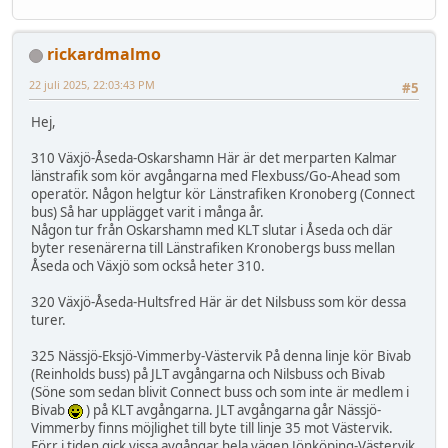
rickardmalmo
22 juli 2025, 22:03:43 PM
#5
Hej,
310 Växjö-Åseda-Oskarshamn Här är det merparten Kalmar
länstrafik som kör avgångarna med Flexbuss/Go-Ahead som
operatör. Någon helgtur kör Länstrafiken Kronoberg (Connect
bus) Så har upplägget varit i många år.
Någon tur från Oskarshamn med KLT slutar i Åseda och där
byter resenärerna till Länstrafiken Kronobergs buss mellan
Åseda och Växjö som också heter 310.
320 Växjö-Åseda-Hultsfred Här är det Nilsbuss som kör dessa
turer.
325 Nässjö-Eksjö-Vimmerby-Västervik På denna linje kör Bivab
(Reinholds buss) på JLT avgångarna och Nilsbuss och Bivab
(Söne som sedan blivit Connect buss och som inte är medlem i
Bivab
) på KLT avgångarna. JLT avgångarna går Nässjö-
Vimmerby finns möjlighet till byte till linje 35 mot Västervik.
Förr i tiden gick vissa avgångar hela vägen Jönköping-Västervik