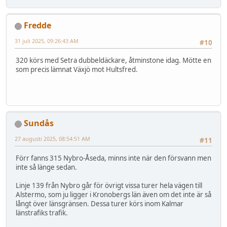
Fredde
31 juli 2025, 09:26:43 AM
#10
320 körs med Setra dubbeldäckare, åtminstone idag. Mötte en
som precis lämnat Växjö mot Hultsfred.
Sundås
27 augusti 2025, 08:54:51 AM
#11
Förr fanns 315 Nybro-Åseda, minns inte när den försvann men
inte så länge sedan.
Linje 139 från Nybro går för övrigt vissa turer hela vägen till
Alstermo, som ju ligger i Kronobergs län även om det inte är så
långt över länsgränsen. Dessa turer körs inom Kalmar
länstrafiks trafik.