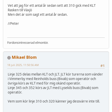
Vet att jag för ett antal år sedan sett att 310 gick med KLT
Rasken till Växjö
Men det är som sagt ett antal år sedan.
//Peter
Fordonsintresserad elmontör.
Mikael Blom
18 juli 2025, 11:50:56 AM
#1
Linje 325 delas mellan KLT och JLT. JLT kör turerna som vänder
i Vimmerby med Reinholds buss (Bivab) som operatör och
övriga körs av KLT med för mig okänd operatör.
Linje 345 och 352 körs av JLT med Lysekils buss (Bivab) som
operatör.
Vem som kör linje 310 och 320 känner jag dessvärre inte till.