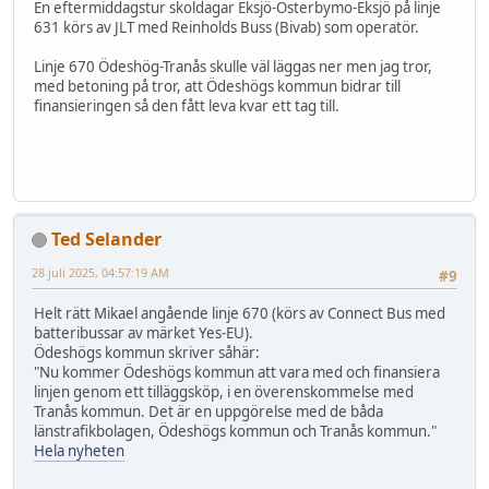
En eftermiddagstur skoldagar Eksjö-Österbymo-Eksjö på linje
631 körs av JLT med Reinholds Buss (Bivab) som operatör.
Linje 670 Ödeshög-Tranås skulle väl läggas ner men jag tror,
med betoning på tror, att Ödeshögs kommun bidrar till
finansieringen så den fått leva kvar ett tag till.
Ted Selander
28 juli 2025, 04:57:19 AM
#9
Helt rätt Mikael angående linje 670 (körs av Connect Bus med
batteribussar av märket Yes-EU).
Ödeshögs kommun skriver såhär:
"Nu kommer Ödeshögs kommun att vara med och finansiera
linjen genom ett tilläggsköp, i en överenskommelse med
Tranås kommun. Det är en uppgörelse med de båda
länstrafikbolagen, Ödeshögs kommun och Tranås kommun."
Hela nyheten