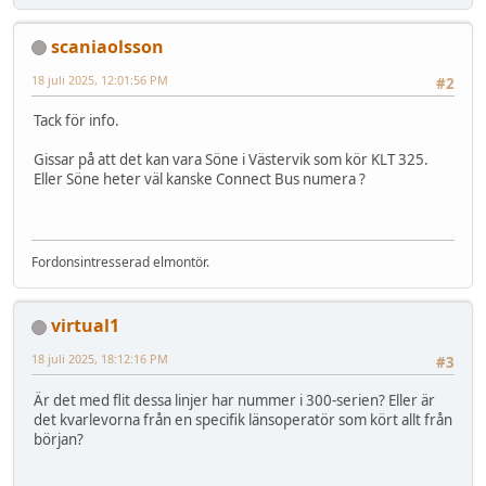
scaniaolsson
18 juli 2025, 12:01:56 PM
#2
Tack för info.
Gissar på att det kan vara Söne i Västervik som kör KLT 325.
Eller Söne heter väl kanske Connect Bus numera ?
Fordonsintresserad elmontör.
virtual1
18 juli 2025, 18:12:16 PM
#3
Är det med flit dessa linjer har nummer i 300-serien? Eller är
det kvarlevorna från en specifik länsoperatör som kört allt från
början?