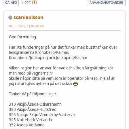
Sidor
1
GÅ NED
ANVÄNDARÅTGÄRDER
scaniaolsson
18 juli 2025, 11:04:18 AM
God förmiddag.
Har lite funderingar på hur det funkar med busstrafiken över
länsgränserna Kronoberg/Kalmar,
Kronoberg/Jönköping och Jönköping/Kalmar
Vilken region har ansvar för vad och vilken färgsättning kör
man med på vagnarna ??
Skulle någon sitta på vem som är operatör på resp linje så är
jag naturligtvis nyfiken på det också
Tänker då på följande linjer.
310 Växjö-Åseda-Oskarshamn
320 Växjö-Åseda-Hultsfred
325 Nässjö-Eksjö-Vimmerby-Västervik
345 Nottebäck-Vetlanda
352 Åseda-Vetlanda