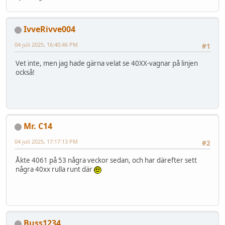
IvveRivve004
04 juli 2025, 16:40:46 PM
#1
Vet inte, men jag hade gärna velat se 40XX-vagnar på linjen
också!
Mr. C14
04 juli 2025, 17:17:13 PM
#2
Åkte 4061 på 53 några veckor sedan, och har därefter sett
några 40xx rulla runt där
Buss1234