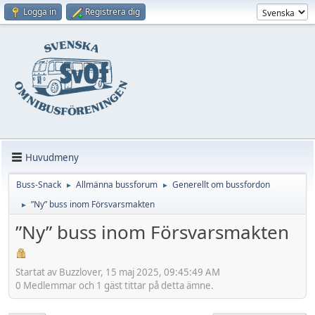
Logga in
Registrera dig
Huvudmeny
Buss-Snack
Allmänna bussforum
Generellt om bussfordon
►
►
”Ny” buss inom Försvarsmakten
►
”Ny” buss inom Försvarsmakten
Startat av Buzzlover, 15 maj 2025, 09:45:49 AM
0 Medlemmar och 1 gäst tittar på detta ämne.