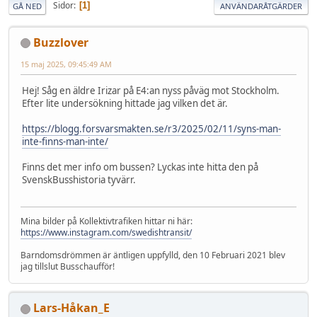
Sidor
1
GÅ NED
ANVÄNDARÅTGÄRDER
Buzzlover
15 maj 2025, 09:45:49 AM
Hej! Såg en äldre Irizar på E4:an nyss påväg mot Stockholm.
Efter lite undersökning hittade jag vilken det är.
https://blogg.forsvarsmakten.se/r3/2025/02/11/syns-man-
inte-finns-man-inte/
Finns det mer info om bussen? Lyckas inte hitta den på
SvenskBusshistoria tyvärr.
Mina bilder på Kollektivtrafiken hittar ni här:
https://www.instagram.com/swedishtransit/
Barndomsdrömmen är äntligen uppfylld, den 10 Februari 2021 blev
jag tillslut Busschaufför!
Lars-Håkan_E